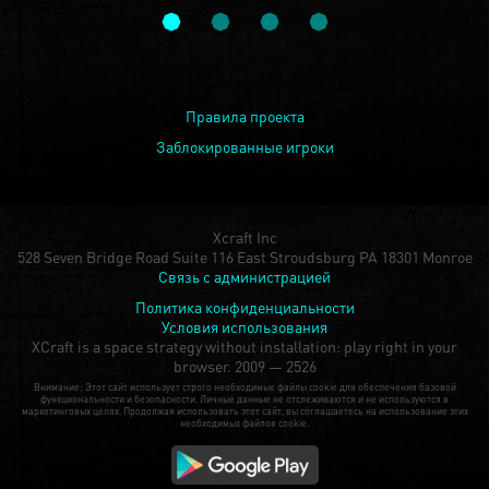
Правила проекта
Заблокированные игроки
Xcraft Inc
528 Seven Bridge Road Suite 116 East Stroudsburg PA 18301 Monroe
Связь с администрацией
Политика конфиденциальности
Условия использования
XCraft is a space strategy without installation: play right in your
browser.
2009 — 2526
Внимание: Этот сайт использует строго необходимые файлы cookie для обеспечения базовой
функциональности и безопасности. Личные данные не отслеживаются и не используются в
маркетинговых целях. Продолжая использовать этот сайт, вы соглашаетесь на использование этих
необходимых файлов cookie.