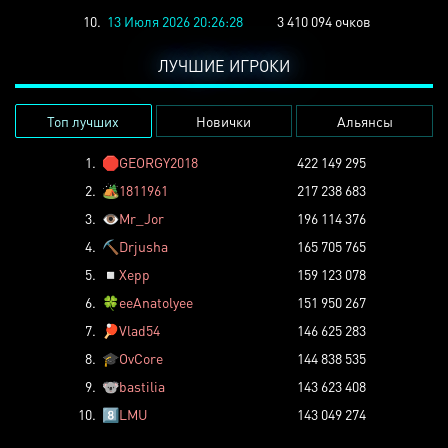
10.
13 Июля 2026 20:26:28
3 410 094 очков
ЛУЧШИЕ ИГРОКИ
Топ лучших
Новички
Альянсы
1.
🛑
GEORGY2018
422 149 295
2.
🏕️
1811961
217 238 683
3.
👁️
Mr_Jor
196 114 376
4.
⛏️
Drjusha
165 705 765
5.
◽
Xepp
159 123 078
6.
🍀
eeAnatolyee
151 950 267
7.
🏓
Vlad54
146 625 283
8.
🎓
OvCore
144 838 535
9.
🐨
bastilia
143 623 408
10.
8️⃣
LMU
143 049 274