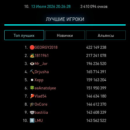
10.
13 Июля 2026 20:26:28
3 410 094 очков
ЛУЧШИЕ ИГРОКИ
Топ лучших
Новички
Альянсы
1.
🛑
GEORGY2018
422 149 238
2.
🏕️
1811961
217 241 078
3.
👁️
Mr_Jor
196 236 520
4.
⛏️
Drjusha
165 714 391
5.
◽
Xepp
159 163 204
6.
🍀
eeAnatolyee
151 950 399
7.
🏓
Vlad54
146 634 180
8.
🎓
OvCore
146 612 370
9.
🐨
bastilia
143 608 339
10.
8️⃣
LMU
143 562 522