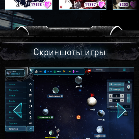
17138
11897
9303
Скриншоты игры