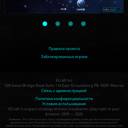
Правила проекта
Заблокированные игроки
Xcraft Inc
528 Seven Bridge Road Suite 116 East Stroudsburg PA 18301 Monroe
Связь с администрацией
Политика конфиденциальности
Условия использования
XCraft is a space strategy without installation: play right in your
browser.
2009 — 2526
Внимание: Этот сайт использует строго необходимые файлы cookie для обеспечения базовой
функциональности и безопасности. Личные данные не отслеживаются и не используются в
маркетинговых целях. Продолжая использовать этот сайт, вы соглашаетесь на использование этих