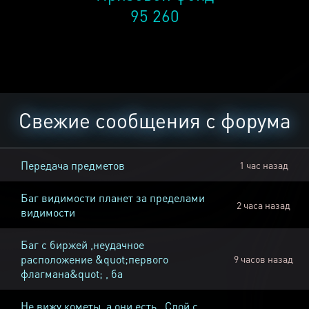
95 260
Свежие сообщения с форума
Передача предметов
1 час назад
Баг видимости планет за пределами
2 часа назад
видимости
Баг с биржей ,неудачное
расположение &quot;первого
9 часов назад
флагмана&quot; , ба
Не вижу кометы, а они есть , Слой с