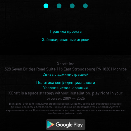
Правила проекта
Заблокированные игроки
Xcraft Inc
528 Seven Bridge Road Suite 116 East Stroudsburg PA 18301 Monroe
Связь с администрацией
Политика конфиденциальности
Условия использования
XCraft is a space strategy without installation: play right in your
browser.
2009 — 2526
Внимание: Этот сайт использует строго необходимые файлы cookie для обеспечения базовой
функциональности и безопасности. Личные данные не отслеживаются и не используются в
маркетинговых целях. Продолжая использовать этот сайт, вы соглашаетесь на использование этих
необходимых файлов cookie.