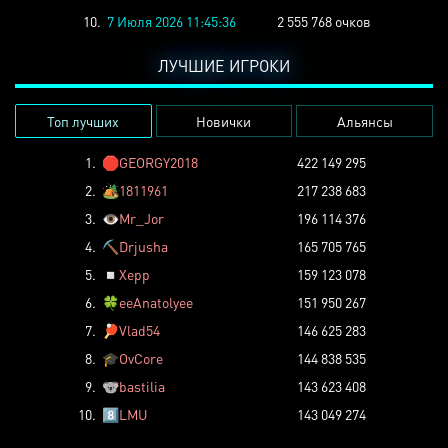
10.
7 Июля 2026 11:45:36
2 555 768 очков
ЛУЧШИЕ ИГРОКИ
Топ лучших
Новички
Альянсы
1.
🛑
GEORGY2018
422 149 295
2.
🏕️
1811961
217 238 683
3.
👁️
Mr_Jor
196 114 376
4.
⛏️
Drjusha
165 705 765
5.
◽
Xepp
159 123 078
6.
🍀
eeAnatolyee
151 950 267
7.
🏓
Vlad54
146 625 283
8.
🎓
OvCore
144 838 535
9.
🐨
bastilia
143 623 408
10.
8️⃣
LMU
143 049 274