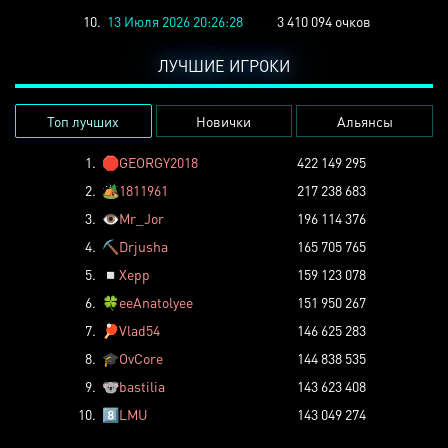
10.
13 Июля 2026 20:26:28
3 410 094 очков
ЛУЧШИЕ ИГРОКИ
Топ лучших
Новички
Альянсы
1.
🛑
GEORGY2018
422 149 295
2.
🏕️
1811961
217 238 683
3.
👁️
Mr_Jor
196 114 376
4.
⛏️
Drjusha
165 705 765
5.
◽
Xepp
159 123 078
6.
🍀
eeAnatolyee
151 950 267
7.
🏓
Vlad54
146 625 283
8.
🎓
OvCore
144 838 535
9.
🐨
bastilia
143 623 408
10.
8️⃣
LMU
143 049 274