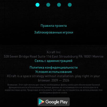
Правила проекта
Заблокированные игроки
Xcraft Inc
528 Seven Bridge Road Suite 116 East Stroudsburg PA 18301 Monroe
Связь с администрацией
Политика конфиденциальности
Условия использования
XCraft is a space strategy without installation: play right in your
browser.
2009 — 2526
Внимание: Этот сайт использует строго необходимые файлы cookie для обеспечения базовой
функциональности и безопасности. Личные данные не отслеживаются и не используются в
маркетинговых целях. Продолжая использовать этот сайт, вы соглашаетесь на использование этих
необходимых файлов cookie.