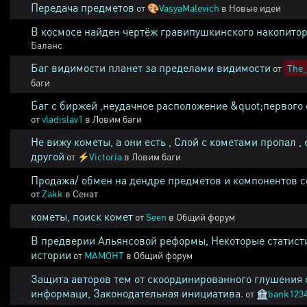
Передача предметов
от
🎨
VasyaMalevich
в
Новые идеи
В космосе найден чертёж гравипушкинского накопитор
Баланс
Баг видимости планет за пределами видимости
от
The_
баги
Баг с биржей ,неудачное расположение &quot;первого 
от
vladislav1
в
Ловим баги
Не вижу кометы, а они есть , Слой с кометами пропал , 
другой
от
⚡
Victoria
в
Ловим баги
Продажа/ обмен на дендре предметов и компонентов 
от
Zakk
в
Сенат
кометы, поиск комет
от
Seen
в
Общий форум
В предверии Альянсовой реформы, Некоторые статист
истории
от
MAMOHT
в
Общий форум
Защита авторов тем от скоординированного глушения 
информаци, Законодательная инициатива.
от
🏦
bank123