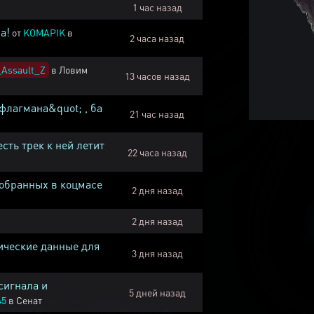
1 час назад
а!
от
KOMAPIK
в
2 часа назад
Assault_Z
в
Ловим
13 часов назад
флагмана&quot; , ба
21 час назад
есть трек к ней летит
22 часа назад
собранных в коцмасе
2 дня назад
2 дня назад
ические данные для
3 дня назад
сигнала и
5 дней назад
45
в
Сенат