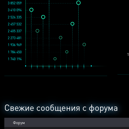
3 852 059
3 410 094
2 524 335
2 457 532
2 405 337
2 273 481
1 936 969
1 784 450
1
1 740 194
Свежие сообщения с форума
Форум