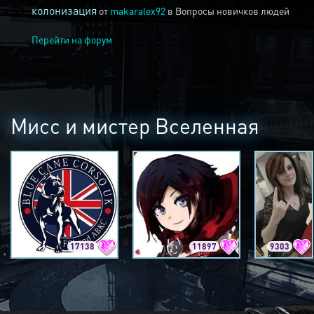
колонизация
от
makaralex92
в
Вопросы новичков людей
Перейти на форум
Мисс и мистер Вселенная
17138
11897
9303