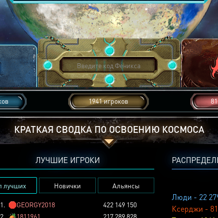
ков
1941 игроков
81
КРАТКАЯ СВОДКА ПО ОСВОЕНИЮ КОСМОСА
ЛУЧШИЕ ИГРОКИ
РАСПРЕДЕЛ
п лучших
Новички
Альянсы
Люди - 22 27
1.
🛑
GEORGY2018
422 149 150
Ксерджи - 81
2.
🏕️
1811961
217 289 828