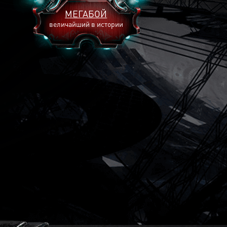
МЕГАБОЙ
величайший в истории
2893
2269
2240