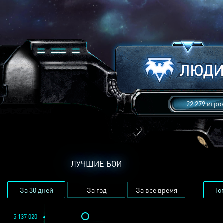
22 279 игро
ЛУЧШИЕ БОИ
За 30 дней
За год
За все время
То
5 137 020