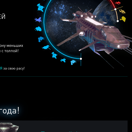
ЕЙ
рону меньших
 с толпой!
Я
за свою расу!
года!