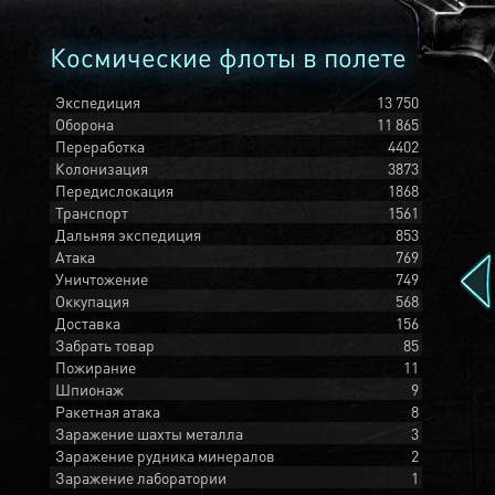
Космические флоты в полете
Экспедиция
13 750
Оборона
11 865
Переработка
4402
Колонизация
3873
Передислокация
1868
Транспорт
1561
Дальняя экспедиция
853
Атака
769
Уничтожение
749
Оккупация
568
Доставка
156
Забрать товар
85
Пожирание
11
Шпионаж
9
Ракетная атака
8
Заражение шахты металла
3
Заражение рудника минералов
2
Заражение лаборатории
1