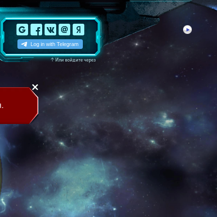
↑
Или войдите через
.