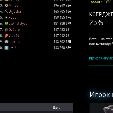
Тоссы - 1941
3.
👁️
Mr_Jor
196 249 926
4.
⛏️
Drjusha
165 705 166
КСЕРДЖ
5.
◽
Xepp
159 155 174
25%
6.
🍀
eeAnatolyee
151 950 399
7.
🎓
OvCore
147 423 931
8.
🏓
Vlad54
147 042 961
Встань на сто
9.
🐨
bastilia
143 602 165
или доминируй
0.
8️⃣
LMU
143 598 639
РЕГИСТРИРУЙС
Игрок 
Дата