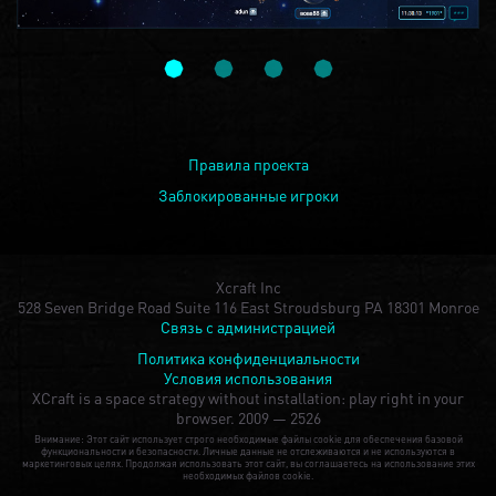
Правила проекта
Заблокированные игроки
Xcraft Inc
528 Seven Bridge Road Suite 116 East Stroudsburg PA 18301 Monroe
Связь с администрацией
Политика конфиденциальности
Условия использования
XCraft is a space strategy without installation: play right in your
browser.
2009 — 2526
Внимание: Этот сайт использует строго необходимые файлы cookie для обеспечения базовой
функциональности и безопасности. Личные данные не отслеживаются и не используются в
маркетинговых целях. Продолжая использовать этот сайт, вы соглашаетесь на использование этих
необходимых файлов cookie.