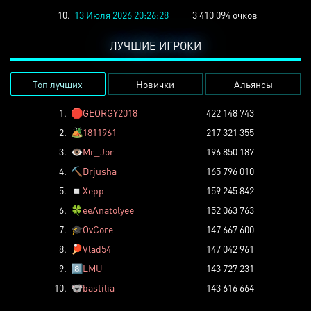
10.
13 Июля 2026 20:26:28
3 410 094 очков
ЛУЧШИЕ ИГРОКИ
Топ лучших
Новички
Альянсы
1.
🛑
GEORGY2018
422 148 743
2.
🏕️
1811961
217 321 355
3.
👁️
Mr_Jor
196 850 187
4.
⛏️
Drjusha
165 796 010
5.
◽
Xepp
159 245 842
6.
🍀
eeAnatolyee
152 063 763
7.
🎓
OvCore
147 667 600
8.
🏓
Vlad54
147 042 961
9.
8️⃣
LMU
143 727 231
10.
🐨
bastilia
143 616 664