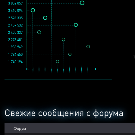
3 852 059
3 410 094
2 524 335
2 457 532
2 405 337
2 273 481
1 936 969
1 784 450
1
1 740 194
Свежие сообщения с форума
Форум