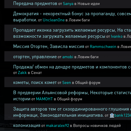
Передача предметов
от
Sanya
в
Новые идеи
Демократия - некоректный бонус за пропаганду, совсе
выработки.
от
UncleanOne
в
Ловим баги
Пропадает иконка загрузить желаемые ресурсы, На ста
возможности загружать желаемые ресурсы
от
Ivanko
в
Ло
Миссия Отортен, Зависла миссия
от
Rammschwein
в
Ловим
отортен, управление
от
amobi
в
Ловим баги
Продажа/ обмен на дендре предметов и компонентов 
от
Zakk
в
Сенат
кометы, поиск комет
от
Seen
в
Общий форум
В предверии Альянсовой реформы, Некоторые статист
истории
от
MAMOHT
в
Общий форум
Защита авторов тем от скоординированного глушения 
информаци, Законодательная инициатива.
от
🏦
bank123
колонизация
от
makaralex92
в
Вопросы новичков людей