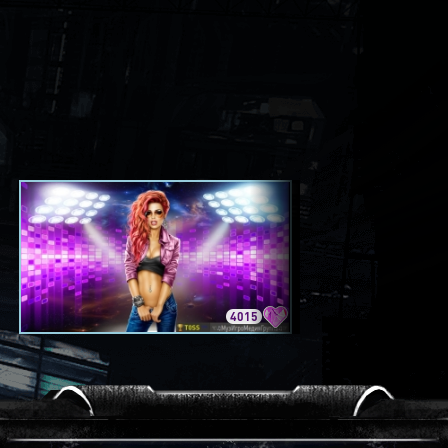
4015
3420