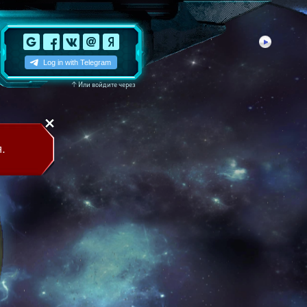
↑
Или войдите через
.