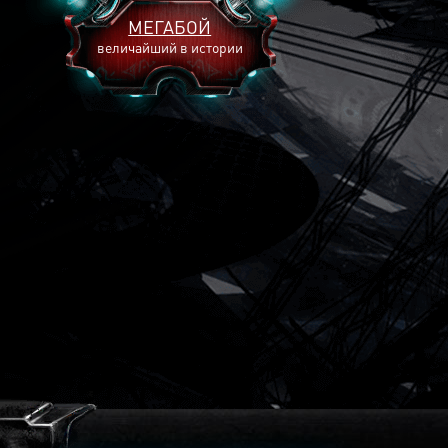
МЕГАБОЙ
величайший в истории
2893
2269
2240