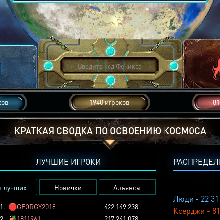
ков
1940 игроков
81
КРАТКАЯ СВОДКА ПО ОСВОЕНИЮ КОСМОСА
ЛУЧШИЕ ИГРОКИ
РАСПРЕДЕЛ
п лучших
Новички
Альянсы
Люди - 22 31
1.
🛑
GEORGY2018
422 149 238
Ксерджи - 81
2.
🏕️
1811961
217 241 078