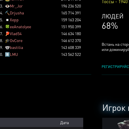
Тоссы - 1940
3.
👁️
Mr_Jor
196 236 520
4.
⛏️
Drjusha
165 714 391
КСЕРДЖ
5.
◽
Xepp
159 163 204
25%
6.
🍀
eeAnatolyee
151 950 399
7.
🏓
Vlad54
146 634 180
8.
🎓
OvCore
146 612 370
Встань на сто
9.
🐨
bastilia
143 608 339
или доминируй
0.
8️⃣
LMU
143 562 522
РЕГИСТРИРУЙС
Игрок 
Дата