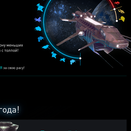
ЕЙ
рону меньших
 с толпой!
Я
за свою расу!
года!