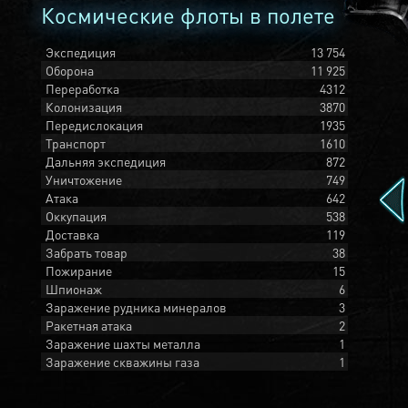
Космические флоты в полете
Экспедиция
13 754
Оборона
11 925
Переработка
4312
Колонизация
3870
Передислокация
1935
Транспорт
1610
Дальняя экспедиция
872
Уничтожение
749
Атака
642
Оккупация
538
Доставка
119
Забрать товар
38
Пожирание
15
Шпионаж
6
Заражение рудника минералов
3
Ракетная атака
2
Заражение шахты металла
1
Заражение скважины газа
1