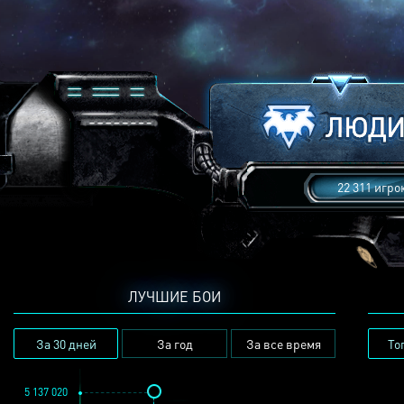
22 311 игро
ЛУЧШИЕ БОИ
За 30 дней
За год
За все время
То
5 137 020