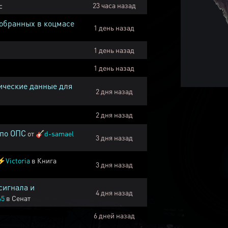
23 часа назад
с
собранных в коцмасе
1 день назад
1 день назад
1 день назад
ические данные для
2 дня назад
2 дня назад
 по ОПС
от
🎸
d-samael
3 дня назад
⚡
Victoria
в
Книга
3 дня назад
сигнала и
4 дня назад
45
в
Сенат
6 дней назад