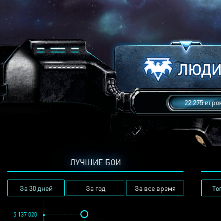
22 275 игро
ЛУЧШИЕ БОИ
За 30 дней
За год
За все время
То
5 137 020