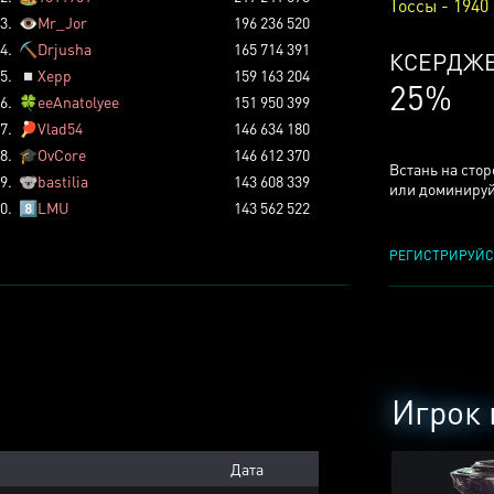
Тоссы - 1940
3.
👁️
Mr_Jor
196 236 520
4.
⛏️
Drjusha
165 714 391
КСЕРДЖ
5.
◽
Xepp
159 163 204
25%
6.
🍀
eeAnatolyee
151 950 399
7.
🏓
Vlad54
146 634 180
8.
🎓
OvCore
146 612 370
Встань на сто
9.
🐨
bastilia
143 608 339
или доминируй
0.
8️⃣
LMU
143 562 522
РЕГИСТРИРУЙС
Игрок 
Дата