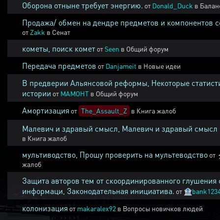
Оборона отныне требует энергию.
от
Donald_Duck
в
Балан
Продажа/ обмен на дендре предметов и компонентов 
от
Zakk
в
Сенат
кометы, поиск комет
от
Seen
в
Общий форум
Передача предметов
от
Danjameit
в
Новые идеи
В предверии Альянсовой реформы, Некоторые статист
истории
от
MAMOHT
в
Общий форум
Амортизация
от
The_Assault_Z
в
Книга жалоб
Малевич и здравый смысл, Малевич и здравый смысл
в
Книга жалоб
мультиводство, Прошу проверить на мультеводство
от
жалоб
Защита авторов тем от скоординированного глушения 
информаци, Законодательная инициатива.
от
🏦
bank123
колонизация
от
makaralex92
в
Вопросы новичков людей