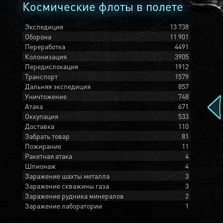
Космические флоты в полете
Экспедиция
13 738
Оборона
11 901
Переработка
4491
Колонизация
3905
Передислокация
1912
Транспорт
1579
Дальняя экспедиция
857
Уничтожение
748
Атака
671
Оккупация
533
Доставка
110
Забрать товар
81
Пожирание
11
Ракетная атака
4
Шпионаж
4
Заражение шахты металла
3
Заражение скважины газа
3
Заражение рудника минералов
2
Заражение лаборатории
1