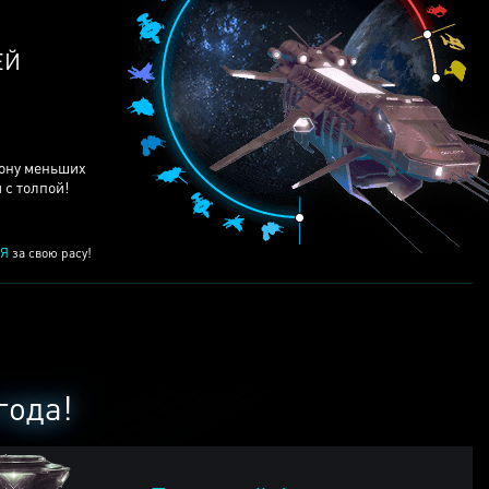
ЕЙ
рону меньших
 с толпой!
Я
за свою расу!
года!