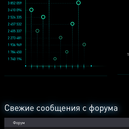
3 852 059
3 410 094
2 524 335
2 457 532
2 405 337
2 273 481
1 936 969
1 784 450
1
1 740 194
Свежие сообщения с форума
Форум