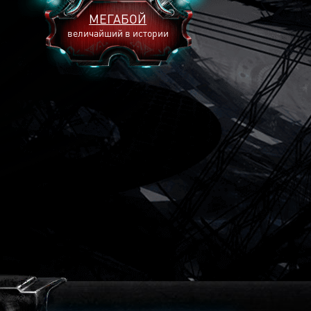
МЕГАБОЙ
величайший в истории
2893
2269
2240