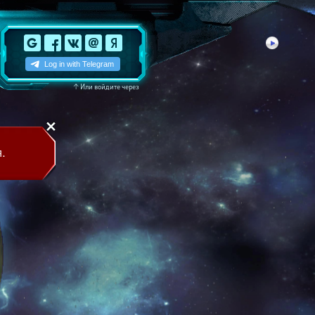
↑
Или войдите через
.