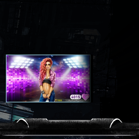
4015
3420