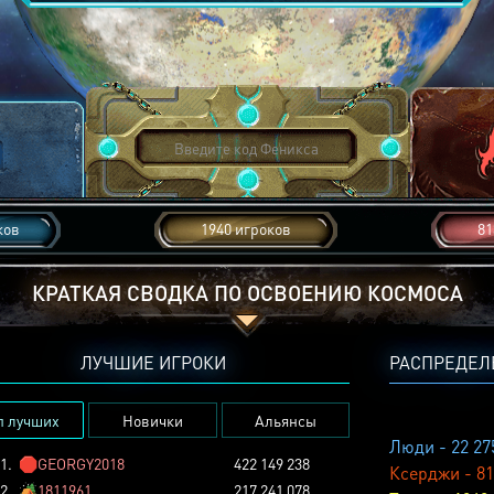
ков
1940 игроков
81
КРАТКАЯ СВОДКА ПО ОСВОЕНИЮ КОСМОСА
ЛУЧШИЕ ИГРОКИ
РАСПРЕДЕЛ
п лучших
Новички
Альянсы
Люди - 22 27
1.
🛑
GEORGY2018
422 149 238
Ксерджи - 81
2.
🏕️
1811961
217 241 078