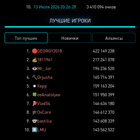
10.
13 Июля 2026 20:26:28
3 410 094 очков
ЛУЧШИЕ ИГРОКИ
Топ лучших
Новички
Альянсы
1.
🛑
GEORGY2018
422 149 238
2.
🏕️
1811961
217 241 078
3.
👁️
Mr_Jor
196 236 520
4.
⛏️
Drjusha
165 714 391
5.
◽
Xepp
159 163 204
6.
🍀
eeAnatolyee
151 950 399
7.
🏓
Vlad54
146 634 180
8.
🎓
OvCore
146 612 370
9.
🐨
bastilia
143 608 339
10.
8️⃣
LMU
143 562 522