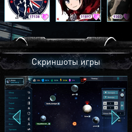
17138
11897
9303
Скриншоты игры