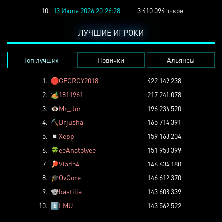
10.
13 Июля 2026 20:26:28
3 410 094 очков
ЛУЧШИЕ ИГРОКИ
Топ лучших
Новички
Альянсы
1.
🛑
GEORGY2018
422 149 238
2.
🏕️
1811961
217 241 078
3.
👁️
Mr_Jor
196 236 520
4.
⛏️
Drjusha
165 714 391
5.
◽
Xepp
159 163 204
6.
🍀
eeAnatolyee
151 950 399
7.
🏓
Vlad54
146 634 180
8.
🎓
OvCore
146 612 370
9.
🐨
bastilia
143 608 339
10.
8️⃣
LMU
143 562 522