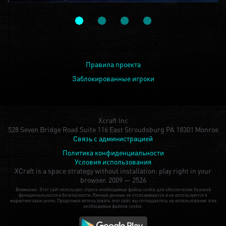
Правила проекта
Заблокированные игроки
Xcraft Inc
528 Seven Bridge Road Suite 116 East Stroudsburg PA 18301 Monroe
Связь с администрацией
Политика конфиденциальности
Условия использования
XCraft is a space strategy without installation: play right in your
browser.
2009 — 2526
Внимание: Этот сайт использует строго необходимые файлы cookie для обеспечения базовой
функциональности и безопасности. Личные данные не отслеживаются и не используются в
маркетинговых целях. Продолжая использовать этот сайт, вы соглашаетесь на использование этих
необходимых файлов cookie.