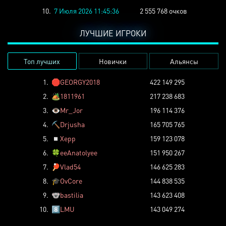
10.
7 Июля 2026 11:45:36
2 555 768 очков
ЛУЧШИЕ ИГРОКИ
Топ лучших
Новички
Альянсы
1.
🛑
GEORGY2018
422 149 295
2.
🏕️
1811961
217 238 683
3.
👁️
Mr_Jor
196 114 376
4.
⛏️
Drjusha
165 705 765
5.
◽
Xepp
159 123 078
6.
🍀
eeAnatolyee
151 950 267
7.
🏓
Vlad54
146 625 283
8.
🎓
OvCore
144 838 535
9.
🐨
bastilia
143 623 408
10.
8️⃣
LMU
143 049 274