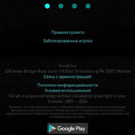
Правила проекта
Заблокированные игроки
Xcraft Inc
528 Seven Bridge Road Suite 116 East Stroudsburg PA 18301 Monroe
Связь с администрацией
Политика конфиденциальности
Условия использования
XCraft is a space strategy without installation: play right in your
browser.
2009 — 2526
Внимание: Этот сайт использует строго необходимые файлы cookie для обеспечения базовой
функциональности и безопасности. Личные данные не отслеживаются и не используются в
маркетинговых целях. Продолжая использовать этот сайт, вы соглашаетесь на использование этих
необходимых файлов cookie.