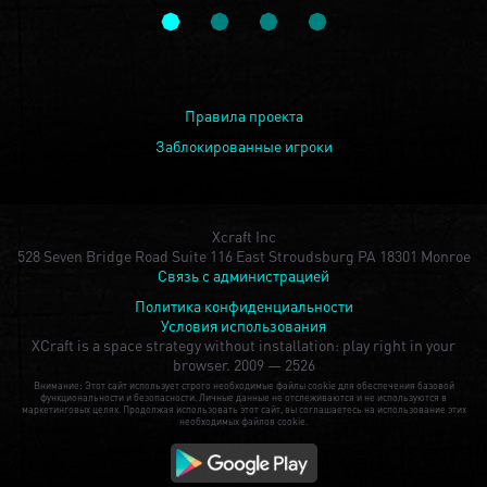
Правила проекта
Заблокированные игроки
Xcraft Inc
528 Seven Bridge Road Suite 116 East Stroudsburg PA 18301 Monroe
Связь с администрацией
Политика конфиденциальности
Условия использования
XCraft is a space strategy without installation: play right in your
browser.
2009 — 2526
Внимание: Этот сайт использует строго необходимые файлы cookie для обеспечения базовой
функциональности и безопасности. Личные данные не отслеживаются и не используются в
маркетинговых целях. Продолжая использовать этот сайт, вы соглашаетесь на использование этих
необходимых файлов cookie.