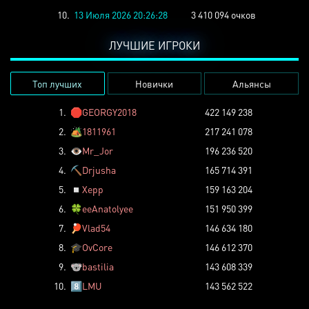
10.
13 Июля 2026 20:26:28
3 410 094 очков
ЛУЧШИЕ ИГРОКИ
Топ лучших
Новички
Альянсы
1.
🛑
GEORGY2018
422 149 238
2.
🏕️
1811961
217 241 078
3.
👁️
Mr_Jor
196 236 520
4.
⛏️
Drjusha
165 714 391
5.
◽
Xepp
159 163 204
6.
🍀
eeAnatolyee
151 950 399
7.
🏓
Vlad54
146 634 180
8.
🎓
OvCore
146 612 370
9.
🐨
bastilia
143 608 339
10.
8️⃣
LMU
143 562 522