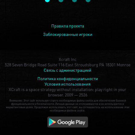
Правила проекта
Заблокированные игроки
Xcraft Inc
528 Seven Bridge Road Suite 116 East Stroudsburg PA 18301 Monroe
Связь с администрацией
Политика конфиденциальности
Условия использования
XCraft is a space strategy without installation: play right in your
browser.
2009 — 2526
Внимание: Этот сайт использует строго необходимые файлы cookie для обеспечения базовой
функциональности и безопасности. Личные данные не отслеживаются и не используются в
маркетинговых целях. Продолжая использовать этот сайт, вы соглашаетесь на использование этих
необходимых файлов cookie.