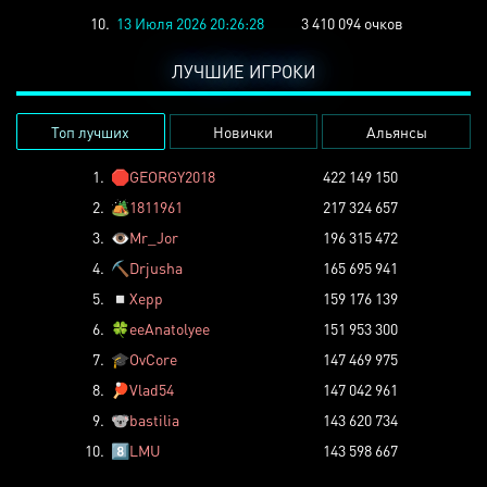
10.
13 Июля 2026 20:26:28
3 410 094 очков
ЛУЧШИЕ ИГРОКИ
Топ лучших
Новички
Альянсы
1.
🛑
GEORGY2018
422 149 150
2.
🏕️
1811961
217 324 657
3.
👁️
Mr_Jor
196 315 472
4.
⛏️
Drjusha
165 695 941
5.
◽
Xepp
159 176 139
6.
🍀
eeAnatolyee
151 953 300
7.
🎓
OvCore
147 469 975
8.
🏓
Vlad54
147 042 961
9.
🐨
bastilia
143 620 734
10.
8️⃣
LMU
143 598 667