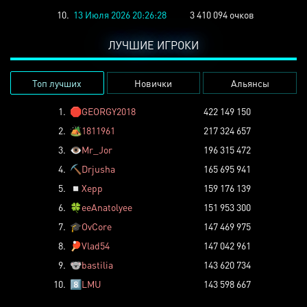
10.
13 Июля 2026 20:26:28
3 410 094 очков
ЛУЧШИЕ ИГРОКИ
Топ лучших
Новички
Альянсы
1.
🛑
GEORGY2018
422 149 150
2.
🏕️
1811961
217 324 657
3.
👁️
Mr_Jor
196 315 472
4.
⛏️
Drjusha
165 695 941
5.
◽
Xepp
159 176 139
6.
🍀
eeAnatolyee
151 953 300
7.
🎓
OvCore
147 469 975
8.
🏓
Vlad54
147 042 961
9.
🐨
bastilia
143 620 734
10.
8️⃣
LMU
143 598 667