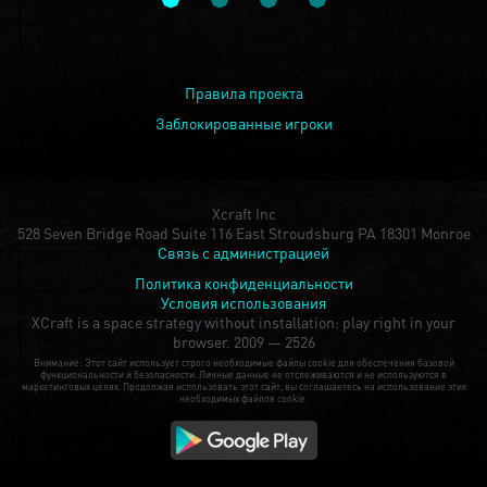
Правила проекта
Заблокированные игроки
Xcraft Inc
528 Seven Bridge Road Suite 116 East Stroudsburg PA 18301 Monroe
Связь с администрацией
Политика конфиденциальности
Условия использования
XCraft is a space strategy without installation: play right in your
browser.
2009 — 2526
Внимание: Этот сайт использует строго необходимые файлы cookie для обеспечения базовой
функциональности и безопасности. Личные данные не отслеживаются и не используются в
маркетинговых целях. Продолжая использовать этот сайт, вы соглашаетесь на использование этих
необходимых файлов cookie.