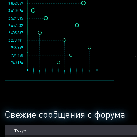
3 852 059
3 410 094
2 524 335
2 457 532
2 405 337
2 273 481
1 936 969
1 784 450
1
1 740 194
Свежие сообщения с форума
Форум