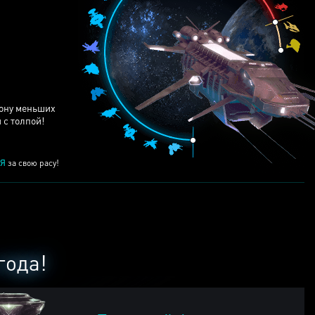
ЕЙ
рону меньших
 с толпой!
Я
за свою расу!
года!