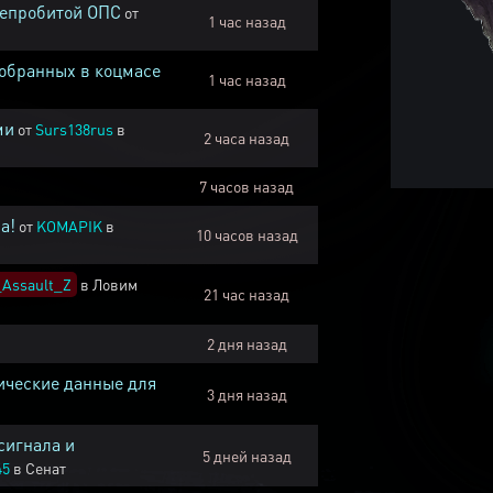
непробитой ОПС
от
1 час назад
собранных в коцмасе
1 час назад
ми
от
Surs138rus
в
2 часа назад
7 часов назад
а!
от
KOMAPIK
в
10 часов назад
Assault_Z
в
Ловим
21 час назад
2 дня назад
ические данные для
3 дня назад
сигнала и
5 дней назад
45
в
Сенат