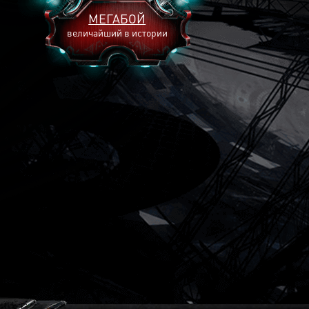
МЕГАБОЙ
величайший в истории
2893
2269
2240