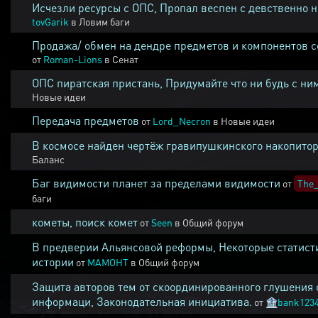
Исчезли ресурсы с ОПС, Пропал веспен с девственно 
tovGarik
в
Ловим баги
Продажа/ обмен на дендре предметов и компонентов 
от
Roman-Lions
в
Сенат
ОПС пиратская пристань, Придумайте что ни будь с ни
Новые идеи
Передача предметов
от
Lord_Necron
в
Новые идеи
В космосе найден чертёж гравипушкинского накопитор
Баланс
Баг видимости планет за пределами видимости
от
The_
баги
кометы, поиск комет
от
Seen
в
Общий форум
В предверии Альянсовой реформы, Некоторые статист
истории
от
MAMOHT
в
Общий форум
Защита авторов тем от скоординированного глушения 
информаци, Законодательная инициатива.
от
🏦
bank123