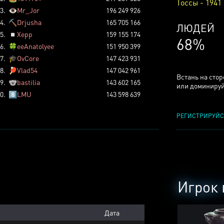
Тоссы - 1941
3.
👁️
Mr_Jor
196 249 926
4.
⛏️
Drjusha
165 705 166
КСЕРДЖ
5.
◽
Xepp
159 155 174
25%
6.
🍀
eeAnatolyee
151 950 399
7.
🎓
OvCore
147 423 931
8.
🏓
Vlad54
147 042 961
Встань на сто
9.
🐨
bastilia
143 602 165
или доминируй
0.
8️⃣
LMU
143 598 639
РЕГИСТРИРУЙС
Игрок 
Дата