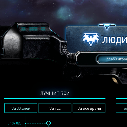
22 453 игро
ЛУЧШИЕ БОИ
За 30 дней
За год
За все время
То
5 137 020