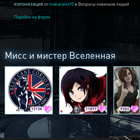
колонизация
от
makaralex92
в
Вопросы новичков людей
Перейти на форум
Мисс и мистер Вселенная
17138
11897
9303