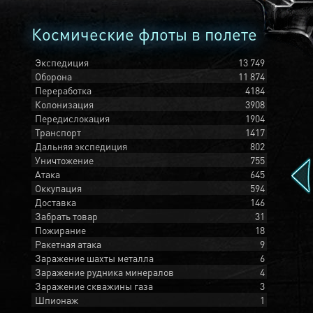
Космические флоты в полете
Экспедиция
13 749
Оборона
11 874
Переработка
4184
Колонизация
3908
Передислокация
1904
Транспорт
1417
Дальняя экспедиция
802
Уничтожение
755
Атака
645
Оккупация
594
Доставка
146
Забрать товар
31
Пожирание
18
Ракетная атака
9
Заражение шахты металла
6
Заражение рудника минералов
4
Заражение скважины газа
3
Шпионаж
1