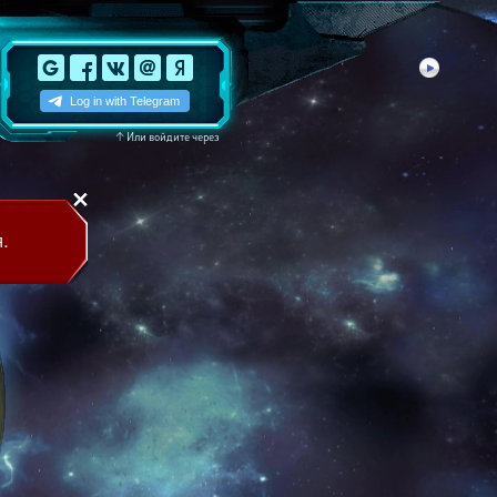
↑
Или войдите через
.