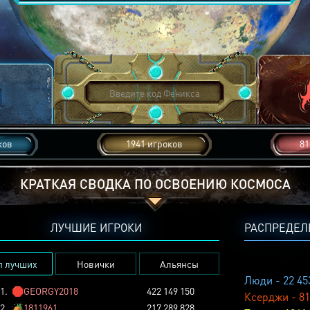
ков
1941 игроков
81
КРАТКАЯ СВОДКА ПО ОСВОЕНИЮ КОСМОСА
ЛУЧШИЕ ИГРОКИ
РАСПРЕДЕЛ
п лучших
Новички
Альянсы
Люди - 22 45
1.
🛑
GEORGY2018
422 149 150
Ксерджи - 81
2.
🏕️
1811961
217 289 828