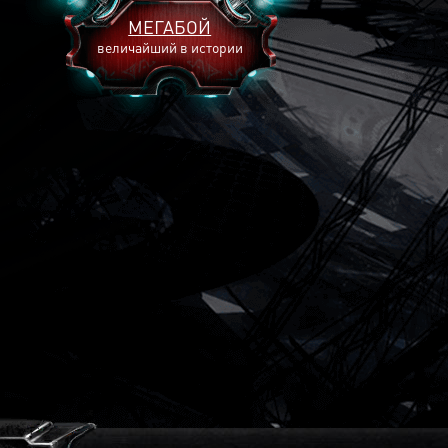
МЕГАБОЙ
величайший в истории
2893
2269
2240