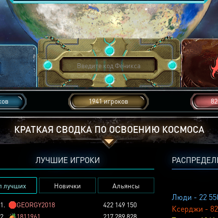
ков
1941 игроков
82
КРАТКАЯ СВОДКА ПО ОСВОЕНИЮ КОСМОСА
ЛУЧШИЕ ИГРОКИ
РАСПРЕДЕЛ
п лучших
Новички
Альянсы
Люди - 22 55
1.
🛑
GEORGY2018
422 149 150
Ксерджи - 82
2.
🏕️
1811961
217 289 828