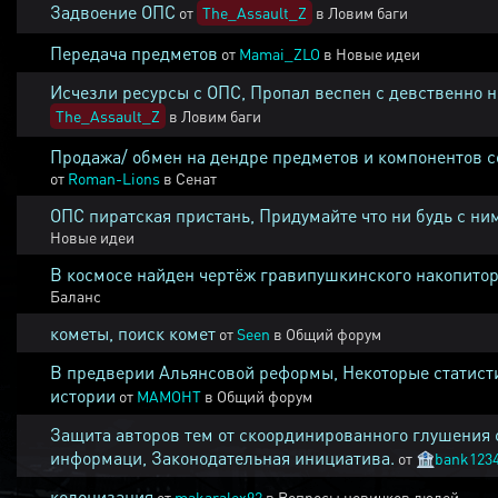
Задвоение ОПС
от
The_Assault_Z
в
Ловим баги
Передача предметов
от
Mamai_ZLO
в
Новые идеи
Исчезли ресурсы с ОПС, Пропал веспен с девственно 
The_Assault_Z
в
Ловим баги
Продажа/ обмен на дендре предметов и компонентов 
от
Roman-Lions
в
Сенат
ОПС пиратская пристань, Придумайте что ни будь с ни
Новые идеи
В космосе найден чертёж гравипушкинского накопитор
Баланс
кометы, поиск комет
от
Seen
в
Общий форум
В предверии Альянсовой реформы, Некоторые статист
истории
от
MAMOHT
в
Общий форум
Защита авторов тем от скоординированного глушения 
информаци, Законодательная инициатива.
от
🏦
bank123
колонизация
от
makaralex92
в
Вопросы новичков людей