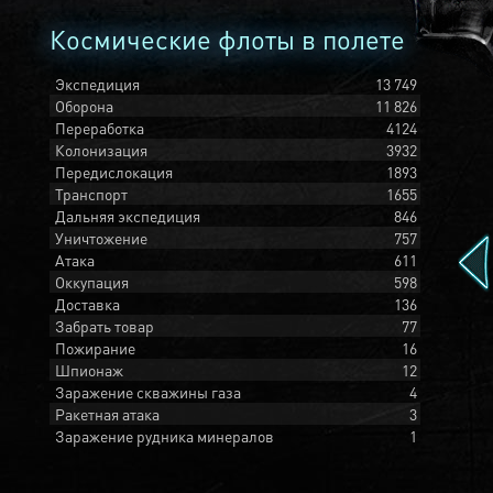
Космические флоты в полете
Экспедиция
13 749
Оборона
11 826
Переработка
4124
Колонизация
3932
Передислокация
1893
Транспорт
1655
Дальняя экспедиция
846
Уничтожение
757
Атака
611
Оккупация
598
Доставка
136
Забрать товар
77
Пожирание
16
Шпионаж
12
Заражение скважины газа
4
Ракетная атака
3
Заражение рудника минералов
1