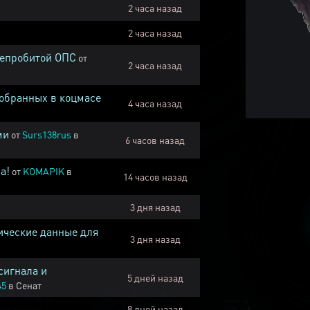
2 часа назад
2 часа назад
непробитой ОПС
от
2 часа назад
собранных в коцмасе
4 часа назад
ми
от
Surs138rus
в
6 часов назад
а!
от
KOMAPIK
в
14 часов назад
3 дня назад
ические данные для
3 дня назад
сигнала и
5 дней назад
45
в
Сенат
8 дней назад