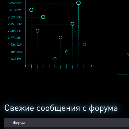
3 852 059
3 410 094
2 524 335
2 457 532
2 405 337
2 273 481
1 936 969
1 784 450
1
1 740 194
Свежие сообщения с форума
Форум