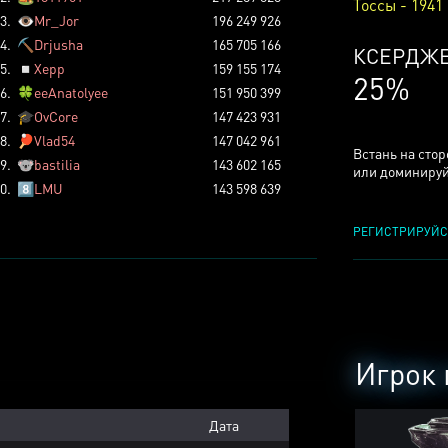
Тоссы - 1941
3.
👁️
Mr_Jor
196 249 926
4.
⛏️
Drjusha
165 705 166
КСЕРДЖ
5.
◽
Xepp
159 155 174
25%
6.
🍀
eeAnatolyee
151 950 399
7.
🎓
OvCore
147 423 931
8.
🏓
Vlad54
147 042 961
Встань на сто
9.
🐨
bastilia
143 602 165
или доминируй
0.
8️⃣
LMU
143 598 639
РЕГИСТРИРУЙС
Игрок 
Дата