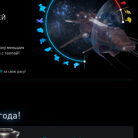
ЕЙ
рону меньших
 с толпой!
Я
за свою расу!
года!