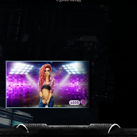
4005
3420