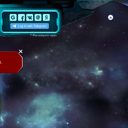
↑
Или войдите через
.