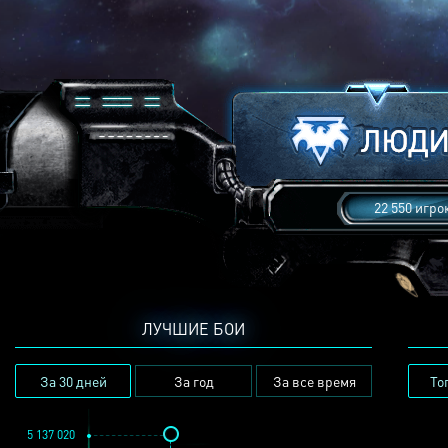
22 550 игро
ЛУЧШИЕ БОИ
За 30 дней
За год
За все время
То
5 137 020