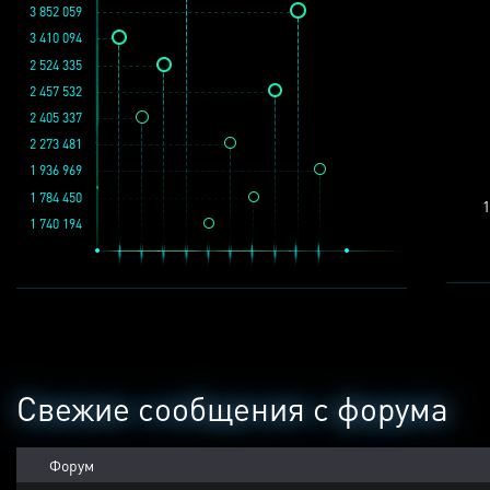
3 852 059
3 410 094
2 524 335
2 457 532
2 405 337
2 273 481
1 936 969
1 784 450
1
1 740 194
Свежие сообщения с форума
Форум