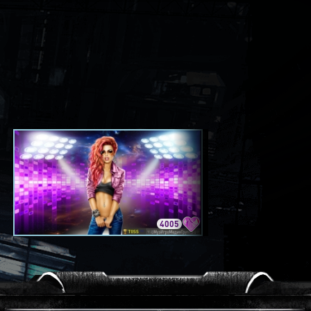
4005
3420