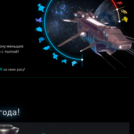
ЕЙ
рону меньших
 с толпой!
Я
за свою расу!
года!