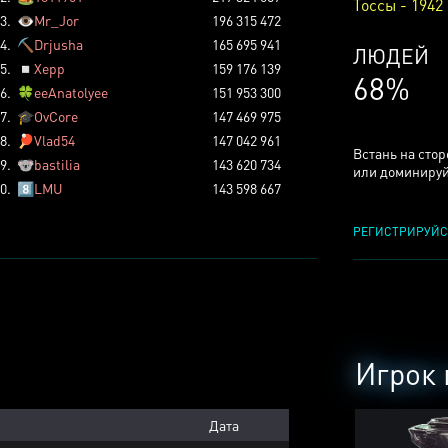
Тоссы - 1942
3.
👁️
Mr_Jor
196 315 472
4.
⛏️
Drjusha
165 695 941
КСЕРДЖ
5.
◽
Xepp
159 176 139
25%
6.
🍀
eeAnatolyee
151 953 300
7.
🎓
OvCore
147 469 975
8.
🏓
Vlad54
147 042 961
Встань на сто
9.
🐨
bastilia
143 620 734
или доминируй
0.
8️⃣
LMU
143 598 667
РЕГИСТРИРУЙС
Игрок 
Дата