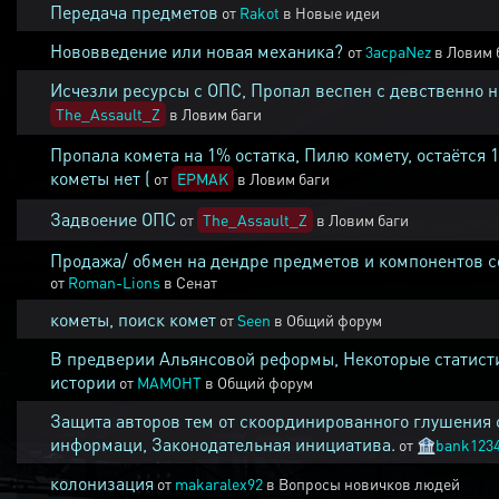
Передача предметов
от
Rakot
в
Новые идеи
Нововведение или новая механика?
от
3acpaNez
в
Ловим 
Исчезли ресурсы с ОПС, Пропал веспен с девственно 
The_Assault_Z
в
Ловим баги
Пропала комета на 1% остатка, Пилю комету, остаётся 
кометы нет (
от
EPMAK
в
Ловим баги
Задвоение ОПС
от
The_Assault_Z
в
Ловим баги
Продажа/ обмен на дендре предметов и компонентов 
от
Roman-Lions
в
Сенат
кометы, поиск комет
от
Seen
в
Общий форум
В предверии Альянсовой реформы, Некоторые статист
истории
от
MAMOHT
в
Общий форум
Защита авторов тем от скоординированного глушения 
информаци, Законодательная инициатива.
от
🏦
bank123
колонизация
от
makaralex92
в
Вопросы новичков людей