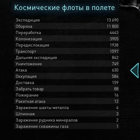
Космические флоты в полете
Экспедиция
13 690
Оборона
11 800
Переработка
4443
Колонизация
3905
Передислокация
1938
Транспорт
1597
Дальняя экспедиция
842
Уничтожение
749
Атака
630
Оккупация
584
Доставка
159
Забрать товар
88
Пожирание
16
Ракетная атака
12
Заражение шахты металла
4
Шпионаж
3
Заражение рудника минералов
2
Заражение скважины газа
1