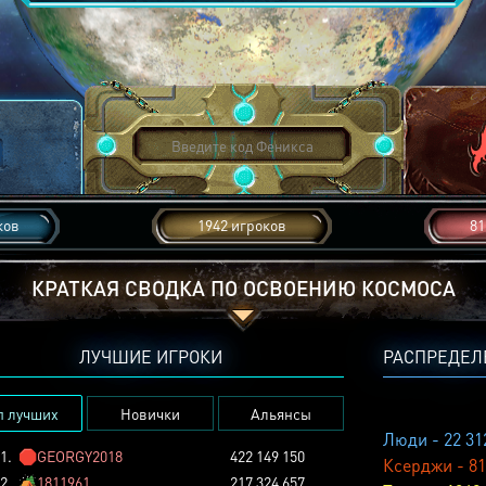
ков
1942 игроков
81
КРАТКАЯ СВОДКА ПО ОСВОЕНИЮ КОСМОСА
ЛУЧШИЕ ИГРОКИ
РАСПРЕДЕЛ
п лучших
Новички
Альянсы
Люди - 22 31
1.
🛑
GEORGY2018
422 149 150
Ксерджи - 81
2.
🏕️
1811961
217 324 657