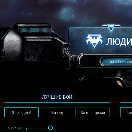
22 312 игро
ЛУЧШИЕ БОИ
За 30 дней
За год
За все время
То
5 137 020