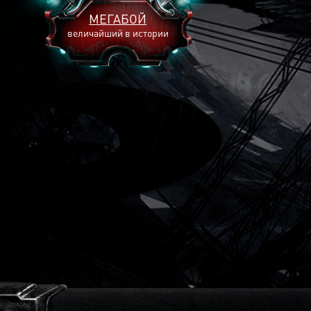
МЕГАБОЙ
величайший в истории
2893
2269
2240