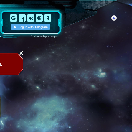
↑
Или войдите через
.