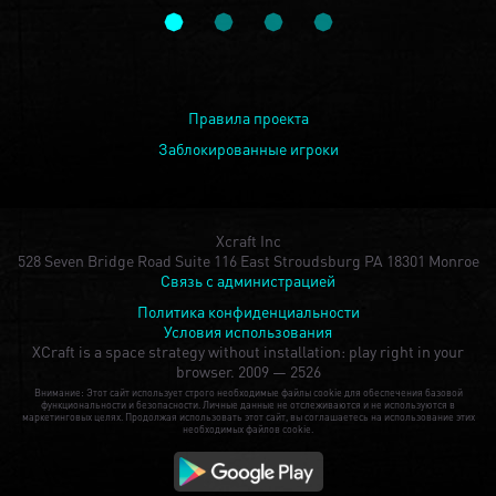
Правила проекта
Заблокированные игроки
Xcraft Inc
528 Seven Bridge Road Suite 116 East Stroudsburg PA 18301 Monroe
Связь с администрацией
Политика конфиденциальности
Условия использования
XCraft is a space strategy without installation: play right in your
browser.
2009 — 2526
Внимание: Этот сайт использует строго необходимые файлы cookie для обеспечения базовой
функциональности и безопасности. Личные данные не отслеживаются и не используются в
маркетинговых целях. Продолжая использовать этот сайт, вы соглашаетесь на использование этих
необходимых файлов cookie.