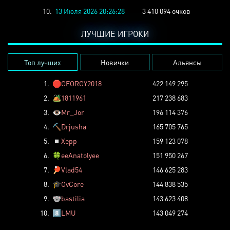
10.
13 Июля 2026 20:26:28
3 410 094 очков
ЛУЧШИЕ ИГРОКИ
Топ лучших
Новички
Альянсы
1.
🛑
GEORGY2018
422 149 295
2.
🏕️
1811961
217 238 683
3.
👁️
Mr_Jor
196 114 376
4.
⛏️
Drjusha
165 705 765
5.
◽
Xepp
159 123 078
6.
🍀
eeAnatolyee
151 950 267
7.
🏓
Vlad54
146 625 283
8.
🎓
OvCore
144 838 535
9.
🐨
bastilia
143 623 408
10.
8️⃣
LMU
143 049 274