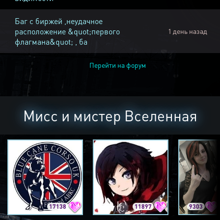
Баг с биржей ,неудачное
расположение &quot;первого
1 день назад
флагмана&quot; , ба
Перейти на форум
Мисс и мистер Вселенная
17138
11897
9303