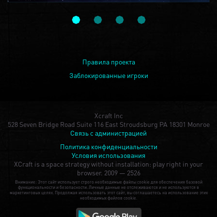
Правила проекта
Заблокированные игроки
Xcraft Inc
528 Seven Bridge Road Suite 116 East Stroudsburg PA 18301 Monroe
Связь с администрацией
Политика конфиденциальности
Условия использования
XCraft is a space strategy without installation: play right in your
browser.
2009 — 2526
Внимание: Этот сайт использует строго необходимые файлы cookie для обеспечения базовой
функциональности и безопасности. Личные данные не отслеживаются и не используются в
маркетинговых целях. Продолжая использовать этот сайт, вы соглашаетесь на использование этих
необходимых файлов cookie.