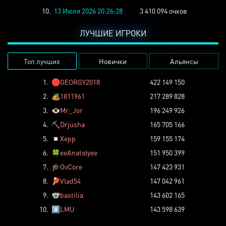
10.
13 Июля 2026 20:26:28
3 410 094 очков
ЛУЧШИЕ ИГРОКИ
Топ лучших
Новички
Альянсы
1.
🛑
GEORGY2018
422 149 150
2.
🏕️
1811961
217 289 828
3.
👁️
Mr_Jor
196 249 926
4.
⛏️
Drjusha
165 705 166
5.
◽
Xepp
159 155 174
6.
🍀
eeAnatolyee
151 950 399
7.
🎓
OvCore
147 423 931
8.
🏓
Vlad54
147 042 961
9.
🐨
bastilia
143 602 165
10.
8️⃣
LMU
143 598 639