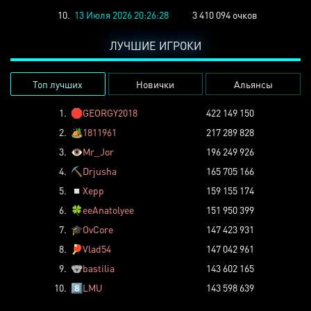
10.
13 Июля 2026 20:26:28
3 410 094 очков
ЛУЧШИЕ ИГРОКИ
Топ лучших
Новички
Альянсы
1.
🛑
GEORGY2018
422 149 150
2.
🏕️
1811961
217 289 828
3.
👁️
Mr_Jor
196 249 926
4.
⛏️
Drjusha
165 705 166
5.
◽
Xepp
159 155 174
6.
🍀
eeAnatolyee
151 950 399
7.
🎓
OvCore
147 423 931
8.
🏓
Vlad54
147 042 961
9.
🐨
bastilia
143 602 165
10.
8️⃣
LMU
143 598 639