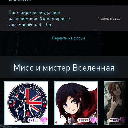
Баг с биржей ,неудачное
расположение &quot;первого
1 день назад
флагмана&quot; , ба
Перейти на форум
Мисс и мистер Вселенная
17138
11897
9303