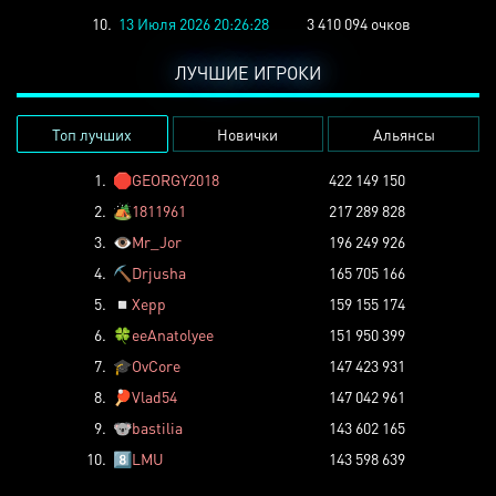
10.
13 Июля 2026 20:26:28
3 410 094 очков
ЛУЧШИЕ ИГРОКИ
Топ лучших
Новички
Альянсы
1.
🛑
GEORGY2018
422 149 150
2.
🏕️
1811961
217 289 828
3.
👁️
Mr_Jor
196 249 926
4.
⛏️
Drjusha
165 705 166
5.
◽
Xepp
159 155 174
6.
🍀
eeAnatolyee
151 950 399
7.
🎓
OvCore
147 423 931
8.
🏓
Vlad54
147 042 961
9.
🐨
bastilia
143 602 165
10.
8️⃣
LMU
143 598 639