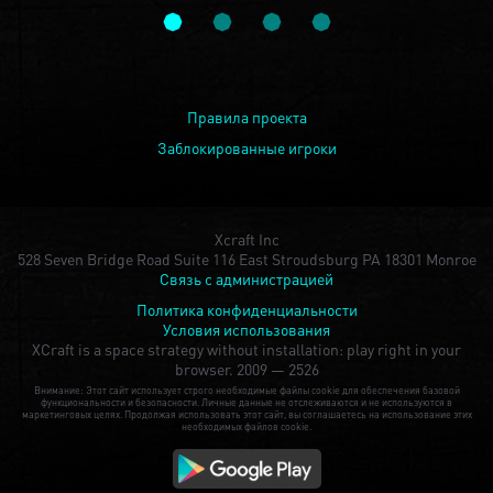
Правила проекта
Заблокированные игроки
Xcraft Inc
528 Seven Bridge Road Suite 116 East Stroudsburg PA 18301 Monroe
Связь с администрацией
Политика конфиденциальности
Условия использования
XCraft is a space strategy without installation: play right in your
browser.
2009 — 2526
Внимание: Этот сайт использует строго необходимые файлы cookie для обеспечения базовой
функциональности и безопасности. Личные данные не отслеживаются и не используются в
маркетинговых целях. Продолжая использовать этот сайт, вы соглашаетесь на использование этих
необходимых файлов cookie.