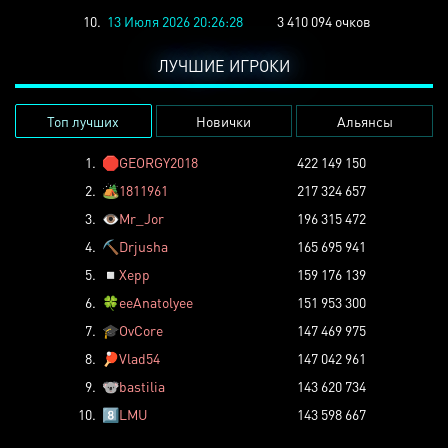
10.
13 Июля 2026 20:26:28
3 410 094 очков
ЛУЧШИЕ ИГРОКИ
Топ лучших
Новички
Альянсы
1.
🛑
GEORGY2018
422 149 150
2.
🏕️
1811961
217 324 657
3.
👁️
Mr_Jor
196 315 472
4.
⛏️
Drjusha
165 695 941
5.
◽
Xepp
159 176 139
6.
🍀
eeAnatolyee
151 953 300
7.
🎓
OvCore
147 469 975
8.
🏓
Vlad54
147 042 961
9.
🐨
bastilia
143 620 734
10.
8️⃣
LMU
143 598 667