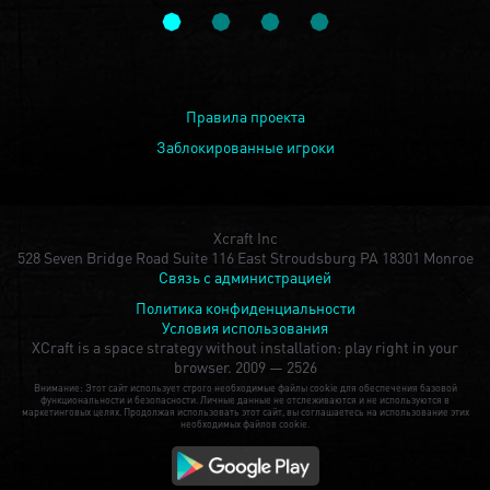
Правила проекта
Заблокированные игроки
Xcraft Inc
528 Seven Bridge Road Suite 116 East Stroudsburg PA 18301 Monroe
Связь с администрацией
Политика конфиденциальности
Условия использования
XCraft is a space strategy without installation: play right in your
browser.
2009 — 2526
Внимание: Этот сайт использует строго необходимые файлы cookie для обеспечения базовой
функциональности и безопасности. Личные данные не отслеживаются и не используются в
маркетинговых целях. Продолжая использовать этот сайт, вы соглашаетесь на использование этих
необходимых файлов cookie.