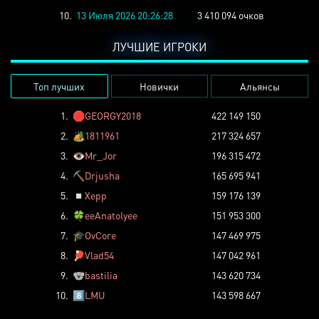
10.
13 Июля 2026 20:26:28
3 410 094 очков
ЛУЧШИЕ ИГРОКИ
Топ лучших
Новички
Альянсы
1.
🛑
GEORGY2018
422 149 150
2.
🏕️
1811961
217 324 657
3.
👁️
Mr_Jor
196 315 472
4.
⛏️
Drjusha
165 695 941
5.
◽
Xepp
159 176 139
6.
🍀
eeAnatolyee
151 953 300
7.
🎓
OvCore
147 469 975
8.
🏓
Vlad54
147 042 961
9.
🐨
bastilia
143 620 734
10.
8️⃣
LMU
143 598 667