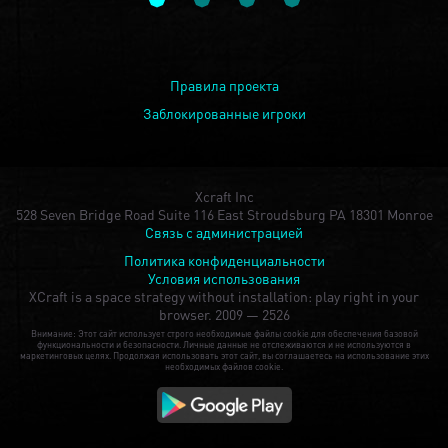
Правила проекта
Заблокированные игроки
Xcraft Inc
528 Seven Bridge Road Suite 116 East Stroudsburg PA 18301 Monroe
Связь с администрацией
Политика конфиденциальности
Условия использования
XCraft is a space strategy without installation: play right in your
browser.
2009 — 2526
Внимание: Этот сайт использует строго необходимые файлы cookie для обеспечения базовой
функциональности и безопасности. Личные данные не отслеживаются и не используются в
маркетинговых целях. Продолжая использовать этот сайт, вы соглашаетесь на использование этих
необходимых файлов cookie.