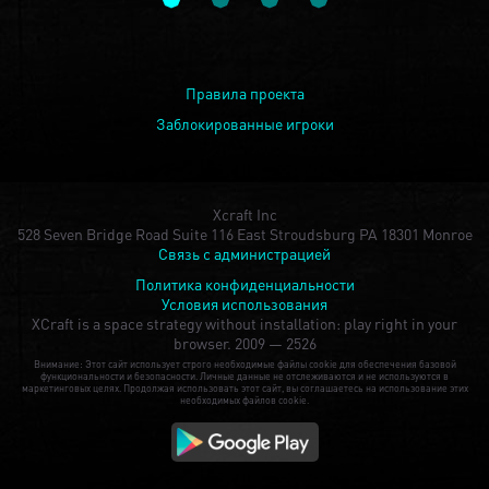
Правила проекта
Заблокированные игроки
Xcraft Inc
528 Seven Bridge Road Suite 116 East Stroudsburg PA 18301 Monroe
Связь с администрацией
Политика конфиденциальности
Условия использования
XCraft is a space strategy without installation: play right in your
browser.
2009 — 2526
Внимание: Этот сайт использует строго необходимые файлы cookie для обеспечения базовой
функциональности и безопасности. Личные данные не отслеживаются и не используются в
маркетинговых целях. Продолжая использовать этот сайт, вы соглашаетесь на использование этих
необходимых файлов cookie.