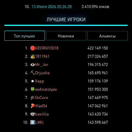
10.
13 Июля 2026 20:26:28
3 410 094 очков
ЛУЧШИЕ ИГРОКИ
Топ лучших
Новички
Альянсы
1.
🛑
GEORGY2018
422 149 150
2.
🏕️
1811961
217 324 657
3.
👁️
Mr_Jor
196 315 472
4.
⛏️
Drjusha
165 695 941
5.
◽
Xepp
159 176 139
6.
🍀
eeAnatolyee
151 953 300
7.
🎓
OvCore
147 469 975
8.
🏓
Vlad54
147 042 961
9.
🐨
bastilia
143 620 734
10.
8️⃣
LMU
143 598 667