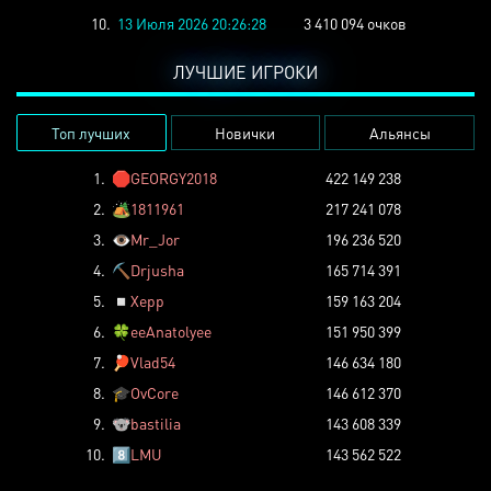
10.
13 Июля 2026 20:26:28
3 410 094 очков
ЛУЧШИЕ ИГРОКИ
Топ лучших
Новички
Альянсы
1.
🛑
GEORGY2018
422 149 238
2.
🏕️
1811961
217 241 078
3.
👁️
Mr_Jor
196 236 520
4.
⛏️
Drjusha
165 714 391
5.
◽
Xepp
159 163 204
6.
🍀
eeAnatolyee
151 950 399
7.
🏓
Vlad54
146 634 180
8.
🎓
OvCore
146 612 370
9.
🐨
bastilia
143 608 339
10.
8️⃣
LMU
143 562 522