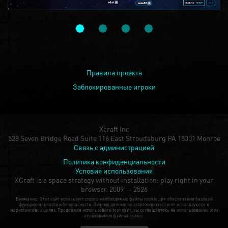
Правила проекта
Заблокированные игроки
Xcraft Inc
528 Seven Bridge Road Suite 116 East Stroudsburg PA 18301 Monroe
Связь с администрацией
Политика конфиденциальности
Условия использования
XCraft is a space strategy without installation: play right in your
browser.
2009 — 2526
Внимание: Этот сайт использует строго необходимые файлы cookie для обеспечения базовой
функциональности и безопасности. Личные данные не отслеживаются и не используются в
маркетинговых целях. Продолжая использовать этот сайт, вы соглашаетесь на использование этих
необходимых файлов cookie.