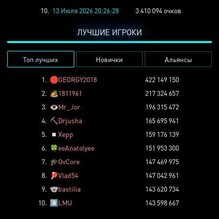
10.
13 Июля 2026 20:26:28
3 410 094 очков
ЛУЧШИЕ ИГРОКИ
Топ лучших
Новички
Альянсы
1.
🛑
GEORGY2018
422 149 150
2.
🏕️
1811961
217 324 657
3.
👁️
Mr_Jor
196 315 472
4.
⛏️
Drjusha
165 695 941
5.
◽
Xepp
159 176 139
6.
🍀
eeAnatolyee
151 953 300
7.
🎓
OvCore
147 469 975
8.
🏓
Vlad54
147 042 961
9.
🐨
bastilia
143 620 734
10.
8️⃣
LMU
143 598 667