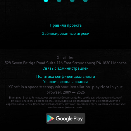
Правила проекта
Заблокированные игроки
Xcraft Inc
528 Seven Bridge Road Suite 116 East Stroudsburg PA 18301 Monroe
Связь с администрацией
Политика конфиденциальности
Условия использования
XCraft is a space strategy without installation: play right in your
browser.
2009 — 2526
Внимание: Этот сайт использует строго необходимые файлы cookie для обеспечения базовой
функциональности и безопасности. Личные данные не отслеживаются и не используются в
маркетинговых целях. Продолжая использовать этот сайт, вы соглашаетесь на использование этих
необходимых файлов cookie.