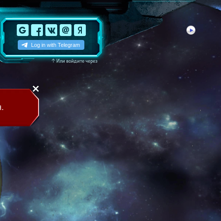
↑
Или войдите через
.