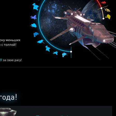
ЕЙ
рону меньших
 с толпой!
Я
за свою расу!
года!