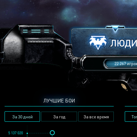
22 267 игро
ЛУЧШИЕ БОИ
За 30 дней
За год
За все время
То
5 137 020