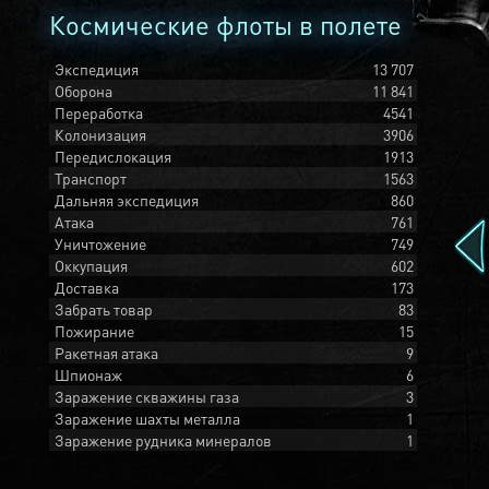
Космические флоты в полете
Экспедиция
13 707
Оборона
11 841
Переработка
4541
Колонизация
3906
Передислокация
1913
Транспорт
1563
Дальняя экспедиция
860
Атака
761
Уничтожение
749
Оккупация
602
Доставка
173
Забрать товар
83
Пожирание
15
Ракетная атака
9
Шпионаж
6
Заражение скважины газа
3
Заражение шахты металла
1
Заражение рудника минералов
1