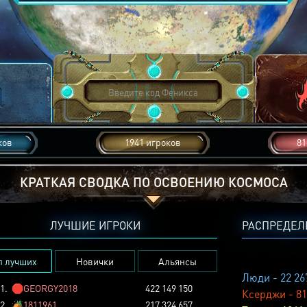
ков
1941 игроков
81
КРАТКАЯ СВОДКА ПО ОСВОЕНИЮ КОСМОСА
ЛУЧШИЕ ИГРОКИ
РАСПРЕДЕЛ
п лучших
Новички
Альянсы
Люди - 22 26
1.
🛑
GEORGY2018
422 149 150
Ксерджи - 81
2.
🏕️
1811961
217 324 657