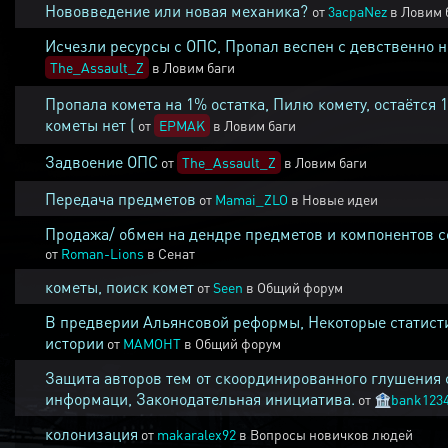
Нововведение или новая механика?
от
3acpaNez
в
Ловим 
Исчезли ресурсы с ОПС, Пропал веспен с девственно 
The_Assault_Z
в
Ловим баги
Пропала комета на 1% остатка, Пилю комету, остаётся 
кометы нет (
от
EPMAK
в
Ловим баги
Задвоение ОПС
от
The_Assault_Z
в
Ловим баги
Передача предметов
от
Mamai_ZLO
в
Новые идеи
Продажа/ обмен на дендре предметов и компонентов 
от
Roman-Lions
в
Сенат
кометы, поиск комет
от
Seen
в
Общий форум
В предверии Альянсовой реформы, Некоторые статист
истории
от
MAMOHT
в
Общий форум
Защита авторов тем от скоординированного глушения 
информаци, Законодательная инициатива.
от
🏦
bank123
колонизация
от
makaralex92
в
Вопросы новичков людей