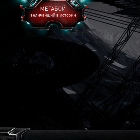
МЕГАБОЙ
величайший в истории
2893
2269
2240