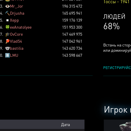
Тоссы - 1941
3.
👁️
Mr_Jor
196 315 472
4.
⛏️
Drjusha
165 695 941
КСЕРДЖ
5.
◽
Xepp
159 176 139
25%
6.
🍀
eeAnatolyee
151 953 300
7.
🎓
OvCore
147 469 975
8.
🏓
Vlad54
147 042 961
Встань на сто
9.
🐨
bastilia
143 620 734
или доминируй
0.
8️⃣
LMU
143 598 667
РЕГИСТРИРУЙС
Игрок 
Дата