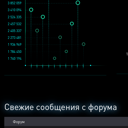
3 852 059
3 410 094
2 524 335
2 457 532
2 405 337
2 273 481
1 936 969
1 784 450
1
1 740 194
Свежие сообщения с форума
Форум