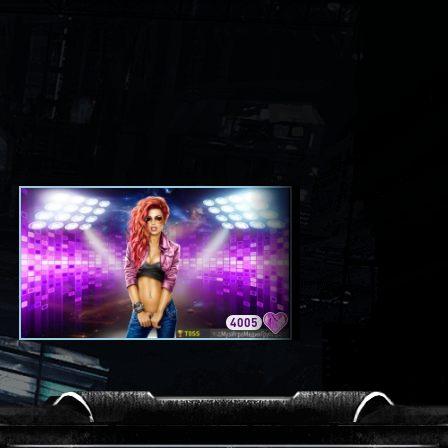
4005
3420