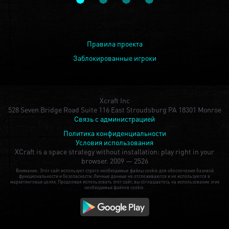
Правила проекта
Заблокированные игроки
Xcraft Inc
528 Seven Bridge Road Suite 116 East Stroudsburg PA 18301 Monroe
Связь с администрацией
Политика конфиденциальности
Условия использования
XCraft is a space strategy without installation: play right in your
browser.
2009 — 2526
Внимание: Этот сайт использует строго необходимые файлы cookie для обеспечения базовой
функциональности и безопасности. Личные данные не отслеживаются и не используются в
маркетинговых целях. Продолжая использовать этот сайт, вы соглашаетесь на использование этих
необходимых файлов cookie.