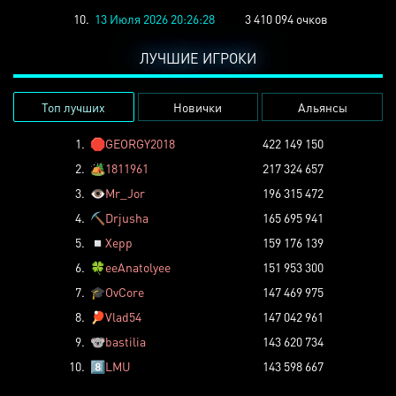
10.
13 Июля 2026 20:26:28
3 410 094 очков
ЛУЧШИЕ ИГРОКИ
Топ лучших
Новички
Альянсы
1.
🛑
GEORGY2018
422 149 150
2.
🏕️
1811961
217 324 657
3.
👁️
Mr_Jor
196 315 472
4.
⛏️
Drjusha
165 695 941
5.
◽
Xepp
159 176 139
6.
🍀
eeAnatolyee
151 953 300
7.
🎓
OvCore
147 469 975
8.
🏓
Vlad54
147 042 961
9.
🐨
bastilia
143 620 734
10.
8️⃣
LMU
143 598 667