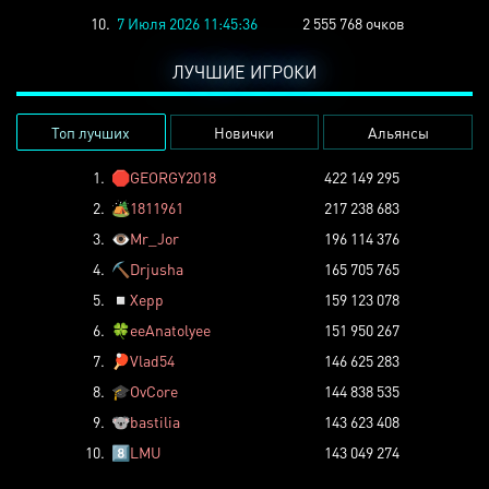
10.
7 Июля 2026 11:45:36
2 555 768 очков
ЛУЧШИЕ ИГРОКИ
Топ лучших
Новички
Альянсы
1.
🛑
GEORGY2018
422 149 295
2.
🏕️
1811961
217 238 683
3.
👁️
Mr_Jor
196 114 376
4.
⛏️
Drjusha
165 705 765
5.
◽
Xepp
159 123 078
6.
🍀
eeAnatolyee
151 950 267
7.
🏓
Vlad54
146 625 283
8.
🎓
OvCore
144 838 535
9.
🐨
bastilia
143 623 408
10.
8️⃣
LMU
143 049 274