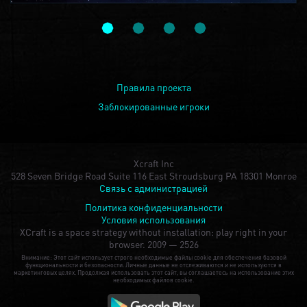
Правила проекта
Заблокированные игроки
Xcraft Inc
528 Seven Bridge Road Suite 116 East Stroudsburg PA 18301 Monroe
Связь с администрацией
Политика конфиденциальности
Условия использования
XCraft is a space strategy without installation: play right in your
browser.
2009 — 2526
Внимание: Этот сайт использует строго необходимые файлы cookie для обеспечения базовой
функциональности и безопасности. Личные данные не отслеживаются и не используются в
маркетинговых целях. Продолжая использовать этот сайт, вы соглашаетесь на использование этих
необходимых файлов cookie.