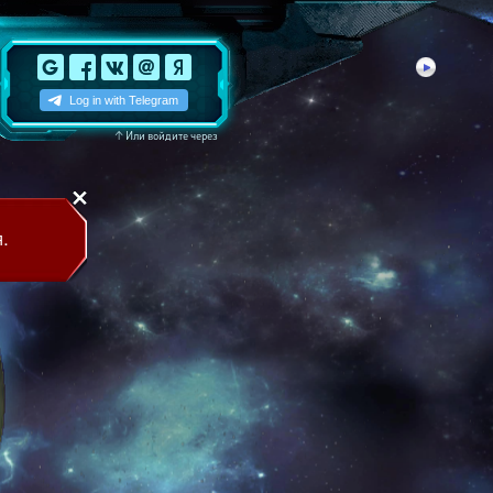
↑
Или войдите через
.