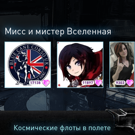
Мисс и мистер Вселенная
17138
11897
9303
Космические флоты в полете