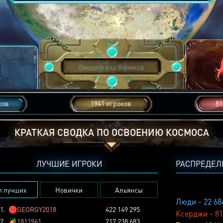
ков
1941 игроков
81
КРАТКАЯ СВОДКА ПО ОСВОЕНИЮ КОСМОСА
ЛУЧШИЕ ИГРОКИ
РАСПРЕДЕЛ
п лучших
Новички
Альянсы
Люди - 22 68
1.
🛑
GEORGY2018
422 149 295
Ксерджи - 81
2.
🏕️
1811961
217 238 683