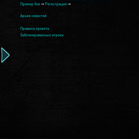
Пример боя
⇒
Регистрация
⇒
Архив новостей
Правила проекта
Заблокированные игроки