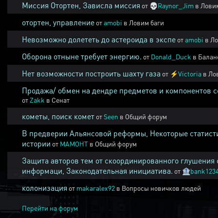
Миссия Отортен, Зависла миссия
от
💀
Raynor_Jim
в
Ловим
отортен, управление
от
amobi
в
Ловим баги
Невозможно долететь до астероида в экспе
от
amobi
в
Ло
Оборона отныне требует энергию.
от
Donald_Duck
в
Балан
Нет возможности построить шахту газа
от
⚡
Victoria
в
Ло
Продажа/ обмен на дендре предметов и компонентов 
от
Zakk
в
Сенат
кометы, поиск комет
от
Seen
в
Общий форум
В предверии Альянсовой реформы, Некоторые статист
истории
от
MAMOHT
в
Общий форум
Защита авторов тем от скоординированного глушения 
информаци, Законодательная инициатива.
от
🏦
bank123
колонизация
от
makaralex92
в
Вопросы новичков людей
Перейти на форум