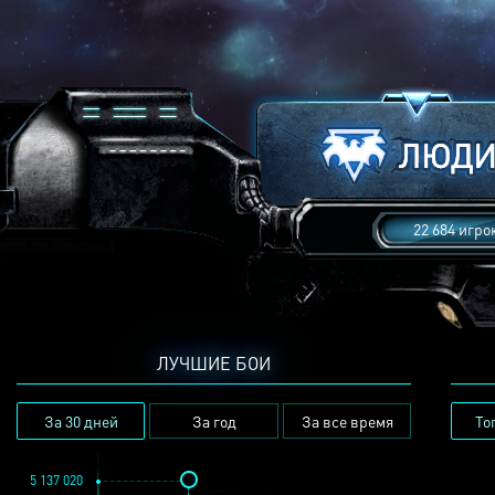
22 684 игро
ЛУЧШИЕ БОИ
За 30 дней
За год
За все время
То
5 137 020