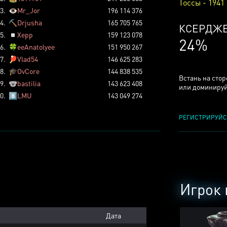
Тоссы - 1941
3.
👁️
Mr_Jor
196 114 376
4.
⛏️
Drjusha
165 705 765
КСЕРДЖ
5.
◽
Xepp
159 123 078
24%
6.
🍀
eeAnatolyee
151 950 267
7.
🏓
Vlad54
146 625 283
8.
🎓
OvCore
144 838 535
Встань на сто
9.
🐨
bastilia
143 623 408
или доминируй
0.
8️⃣
LMU
143 049 274
РЕГИСТРИРУЙС
Игрок 
Дата