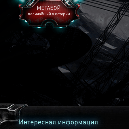
МЕГАБОЙ
величайший в истории
2893
2269
2240
Интересная информация