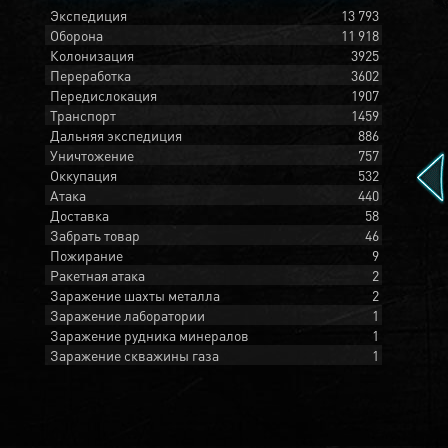
Экспедиция
13 793
Оборона
11 918
Колонизация
3925
Переработка
3602
Передислокация
1907
Транспорт
1459
Дальняя экспедиция
886
Уничтожение
757
Оккупация
532
Атака
440
Доставка
58
Забрать товар
46
Пожирание
9
Ракетная атака
2
Заражение шахты металла
2
Заражение лаборатории
1
Заражение рудника минералов
1
Заражение скважины газа
1