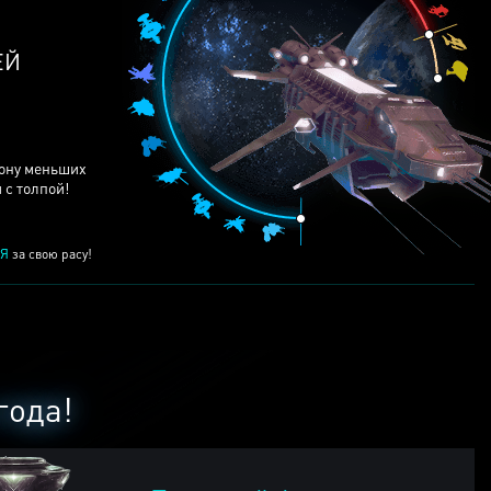
ЕЙ
рону меньших
 с толпой!
Я
за свою расу!
года!