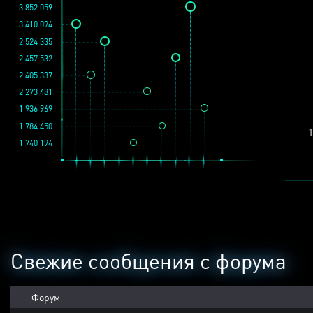
3 852 059
3 410 094
2 524 335
2 457 532
2 405 337
2 273 481
1 936 969
1 784 450
1
1 740 194
Свежие сообщения с форума
Форум