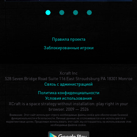
Правила проекта
Заблокированные игроки
Xcraft Inc
528 Seven Bridge Road Suite 116 East Stroudsburg PA 18301 Monroe
Связь с администрацией
Политика конфиденциальности
Условия использования
XCraft is a space strategy without installation: play right in your
browser.
2009 — 2526
Внимание: Этот сайт использует строго необходимые файлы cookie для обеспечения базовой
функциональности и безопасности. Личные данные не отслеживаются и не используются в
маркетинговых целях. Продолжая использовать этот сайт, вы соглашаетесь на использование этих
необходимых файлов cookie.