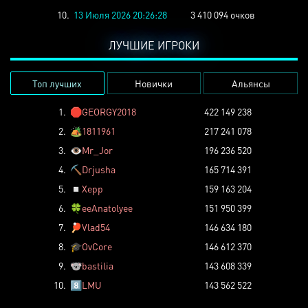
10.
13 Июля 2026 20:26:28
3 410 094 очков
ЛУЧШИЕ ИГРОКИ
Топ лучших
Новички
Альянсы
1.
🛑
GEORGY2018
422 149 238
2.
🏕️
1811961
217 241 078
3.
👁️
Mr_Jor
196 236 520
4.
⛏️
Drjusha
165 714 391
5.
◽
Xepp
159 163 204
6.
🍀
eeAnatolyee
151 950 399
7.
🏓
Vlad54
146 634 180
8.
🎓
OvCore
146 612 370
9.
🐨
bastilia
143 608 339
10.
8️⃣
LMU
143 562 522