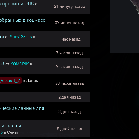
непробитой ОПС
от
21 минуту назад
собранных в коцмасе
37 минут назад
ми
от
Surs138rus
в
1 час назад
7 часов назад
а!
от
KOMAPIK
в
9 часов назад
Assault_Z
в
Ловим
20 часов назад
2 дня назад
ические данные для
3 дня назад
сигнала и
5 дней назад
45
в
Сенат