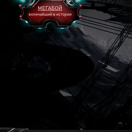
МЕГАБОЙ
величайший в истории
2893
2269
2240