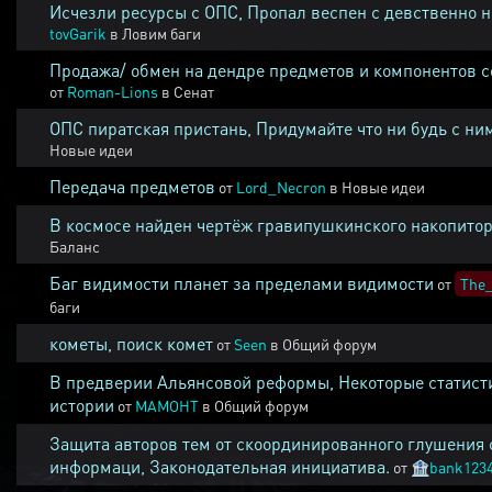
Исчезли ресурсы с ОПС, Пропал веспен с девственно 
tovGarik
в
Ловим баги
Продажа/ обмен на дендре предметов и компонентов 
от
Roman-Lions
в
Сенат
ОПС пиратская пристань, Придумайте что ни будь с ни
Новые идеи
Передача предметов
от
Lord_Necron
в
Новые идеи
В космосе найден чертёж гравипушкинского накопитор
Баланс
Баг видимости планет за пределами видимости
от
The_
баги
кометы, поиск комет
от
Seen
в
Общий форум
В предверии Альянсовой реформы, Некоторые статист
истории
от
MAMOHT
в
Общий форум
Защита авторов тем от скоординированного глушения 
информаци, Законодательная инициатива.
от
🏦
bank123