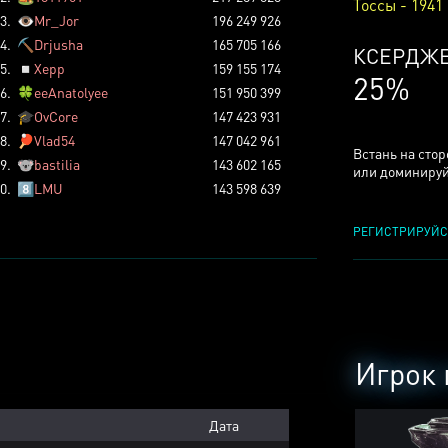
Тоссы - 1941
3.
👁️
Mr_Jor
196 249 926
4.
⛏️
Drjusha
165 705 166
КСЕРДЖ
5.
◽
Xepp
159 155 174
25%
6.
🍀
eeAnatolyee
151 950 399
7.
🎓
OvCore
147 423 931
8.
🏓
Vlad54
147 042 961
Встань на сто
9.
🐨
bastilia
143 602 165
или доминируй
0.
8️⃣
LMU
143 598 639
РЕГИСТРИРУЙС
Игрок 
Дата