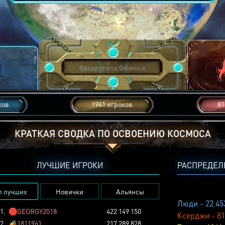
ков
1941 игроков
81
КРАТКАЯ СВОДКА ПО ОСВОЕНИЮ КОСМОСА
ЛУЧШИЕ ИГРОКИ
РАСПРЕДЕЛ
п лучших
Новички
Альянсы
Люди - 22 45
1.
🛑
GEORGY2018
422 149 150
Ксерджи - 81
2.
🏕️
1811961
217 289 828