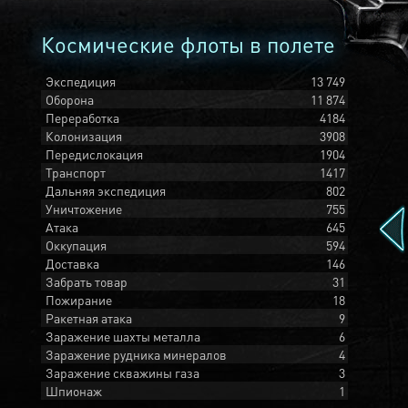
Космические флоты в полете
Экспедиция
13 749
Оборона
11 874
Переработка
4184
Колонизация
3908
Передислокация
1904
Транспорт
1417
Дальняя экспедиция
802
Уничтожение
755
Атака
645
Оккупация
594
Доставка
146
Забрать товар
31
Пожирание
18
Ракетная атака
9
Заражение шахты металла
6
Заражение рудника минералов
4
Заражение скважины газа
3
Шпионаж
1