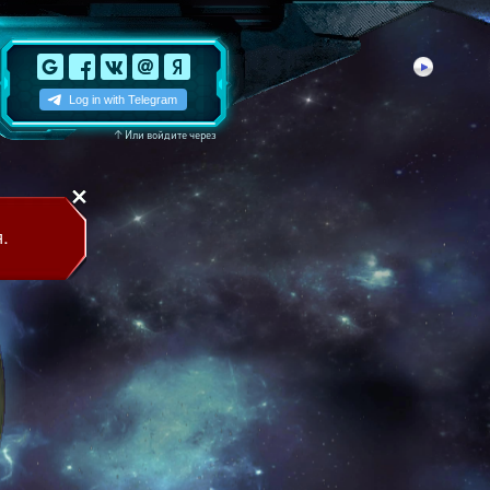
↑
Или войдите через
.