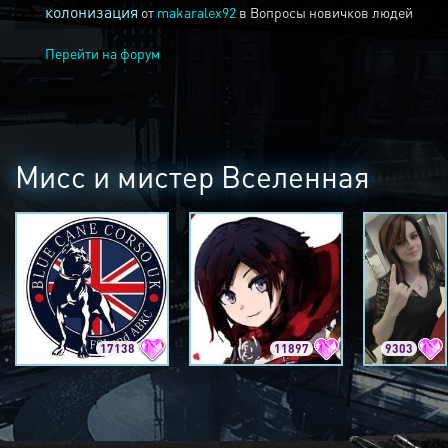
колонизация
от
makaralex92
в
Вопросы новичков людей
Перейти на форум
Мисс и мистер Вселенная
17138
11897
9303