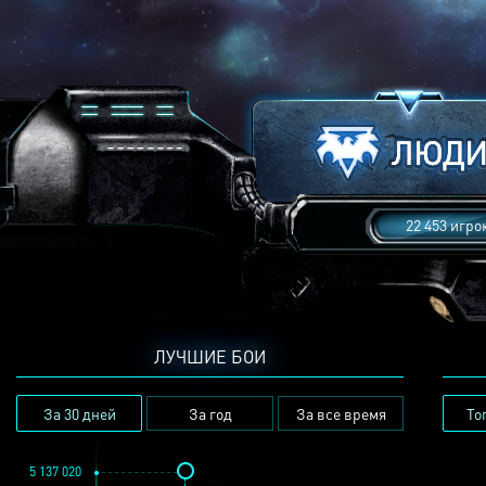
22 453 игро
ЛУЧШИЕ БОИ
За 30 дней
За год
За все время
То
5 137 020