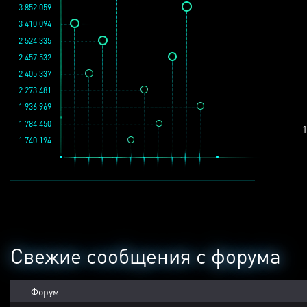
3 852 059
3 410 094
2 524 335
2 457 532
2 405 337
2 273 481
1 936 969
1 784 450
1
1 740 194
Свежие сообщения с форума
Форум