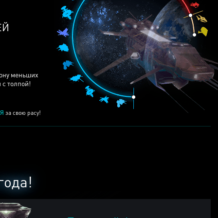
ЕЙ
рону меньших
 с толпой!
Я
за свою расу!
года!