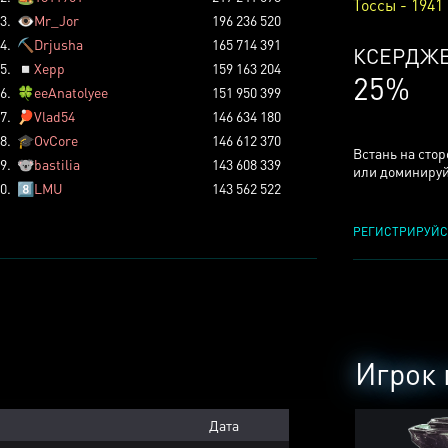
Тоссы - 1941
3.
👁️
Mr_Jor
196 236 520
4.
⛏️
Drjusha
165 714 391
КСЕРДЖ
5.
◽
Xepp
159 163 204
25%
6.
🍀
eeAnatolyee
151 950 399
7.
🏓
Vlad54
146 634 180
8.
🎓
OvCore
146 612 370
Встань на сто
9.
🐨
bastilia
143 608 339
или доминируй
0.
8️⃣
LMU
143 562 522
РЕГИСТРИРУЙС
Игрок 
Дата