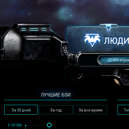
22 554 игро
ЛУЧШИЕ БОИ
За 30 дней
За год
За все время
То
5 137 020