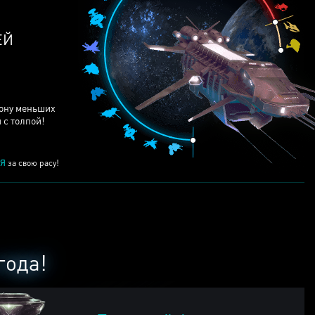
ЕЙ
рону меньших
 с толпой!
Я
за свою расу!
года!