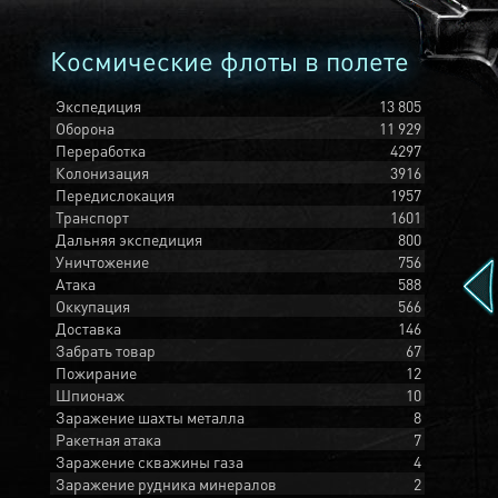
Космические флоты в полете
Экспедиция
13 805
Оборона
11 929
Переработка
4297
Колонизация
3916
Передислокация
1957
Транспорт
1601
Дальняя экспедиция
800
Уничтожение
756
Атака
588
Оккупация
566
Доставка
146
Забрать товар
67
Пожирание
12
Шпионаж
10
Заражение шахты металла
8
Ракетная атака
7
Заражение скважины газа
4
Заражение рудника минералов
2