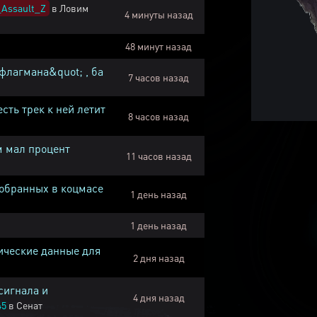
Assault_Z
в
Ловим
4 минуты назад
48 минут назад
флагмана&quot; , ба
7 часов назад
есть трек к ней летит
8 часов назад
м мал процент
11 часов назад
собранных в коцмасе
1 день назад
1 день назад
ические данные для
2 дня назад
сигнала и
4 дня назад
45
в
Сенат