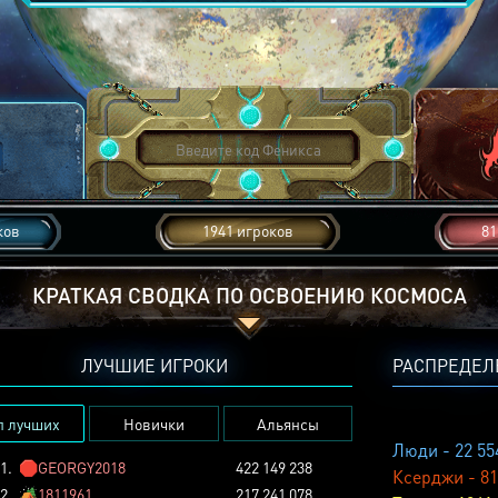
ков
1941 игроков
81
КРАТКАЯ СВОДКА ПО ОСВОЕНИЮ КОСМОСА
ЛУЧШИЕ ИГРОКИ
РАСПРЕДЕЛ
п лучших
Новички
Альянсы
Люди - 22 55
1.
🛑
GEORGY2018
422 149 238
Ксерджи - 81
2.
🏕️
1811961
217 241 078