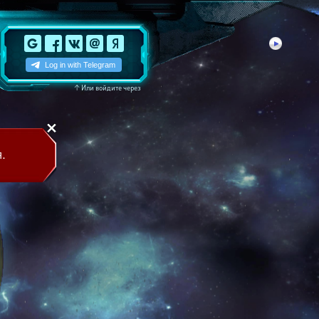
↑
Или войдите через
.