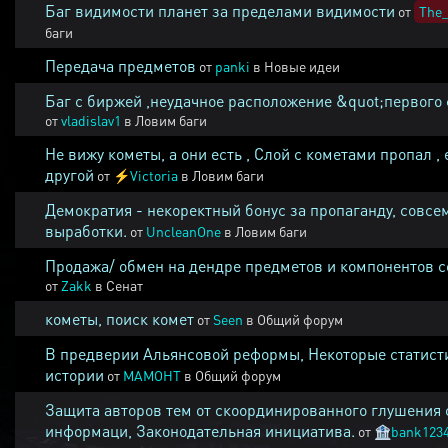
Баг видимости планет за пределами видимости
от
The_
баги
Передача предметов
от
panki
в
Новые идеи
Баг с биржей ,неудачное расположение &quot;первого 
от
vladislav1
в
Ловим баги
Не вижу кометы, а они есть , Слой с кометами пропал , 
другой
от
⚡
Victoria
в
Ловим баги
Демократия - некоректный бонус за пропаганду, совсе
выработки.
от
UncleanOne
в
Ловим баги
Продажа/ обмен на дендре предметов и компонентов 
от
Zakk
в
Сенат
кометы, поиск комет
от
Seen
в
Общий форум
В предверии Альянсовой реформы, Некоторые статист
истории
от
MAMOHT
в
Общий форум
Защита авторов тем от скоординированного глушения 
информаци, Законодательная инициатива.
от
🏦
bank123