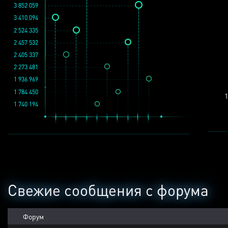
3 852 059
3 410 094
2 524 335
2 457 532
2 405 337
2 273 481
1 936 969
1 784 450
1
1 740 194
Свежие сообщения с форума
Форум