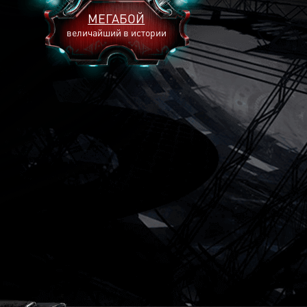
МЕГАБОЙ
величайший в истории
2893
2269
2240