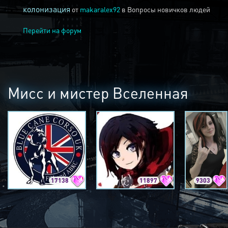
колонизация
от
makaralex92
в
Вопросы новичков людей
Перейти на форум
Мисс и мистер Вселенная
17138
11897
9303