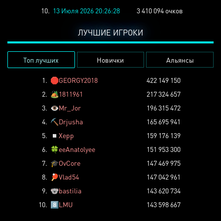
10.
13 Июля 2026 20:26:28
3 410 094 очков
ЛУЧШИЕ ИГРОКИ
Топ лучших
Новички
Альянсы
1.
🛑
GEORGY2018
422 149 150
2.
🏕️
1811961
217 324 657
3.
👁️
Mr_Jor
196 315 472
4.
⛏️
Drjusha
165 695 941
5.
◽
Xepp
159 176 139
6.
🍀
eeAnatolyee
151 953 300
7.
🎓
OvCore
147 469 975
8.
🏓
Vlad54
147 042 961
9.
🐨
bastilia
143 620 734
10.
8️⃣
LMU
143 598 667