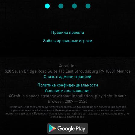
Правила проекта
Заблокированные игроки
Xcraft Inc
528 Seven Bridge Road Suite 116 East Stroudsburg PA 18301 Monroe
Связь с администрацией
Политика конфиденциальности
Условия использования
XCraft is a space strategy without installation: play right in your
browser.
2009 — 2526
Внимание: Этот сайт использует строго необходимые файлы cookie для обеспечения базовой
функциональности и безопасности. Личные данные не отслеживаются и не используются в
маркетинговых целях. Продолжая использовать этот сайт, вы соглашаетесь на использование этих
необходимых файлов cookie.