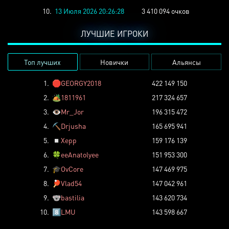
10.
13 Июля 2026 20:26:28
3 410 094 очков
ЛУЧШИЕ ИГРОКИ
Топ лучших
Новички
Альянсы
1.
🛑
GEORGY2018
422 149 150
2.
🏕️
1811961
217 324 657
3.
👁️
Mr_Jor
196 315 472
4.
⛏️
Drjusha
165 695 941
5.
◽
Xepp
159 176 139
6.
🍀
eeAnatolyee
151 953 300
7.
🎓
OvCore
147 469 975
8.
🏓
Vlad54
147 042 961
9.
🐨
bastilia
143 620 734
10.
8️⃣
LMU
143 598 667