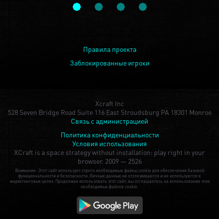
Правила проекта
Заблокированные игроки
Xcraft Inc
528 Seven Bridge Road Suite 116 East Stroudsburg PA 18301 Monroe
Связь с администрацией
Политика конфиденциальности
Условия использования
XCraft is a space strategy without installation: play right in your
browser.
2009 — 2526
Внимание: Этот сайт использует строго необходимые файлы cookie для обеспечения базовой
функциональности и безопасности. Личные данные не отслеживаются и не используются в
маркетинговых целях. Продолжая использовать этот сайт, вы соглашаетесь на использование этих
необходимых файлов cookie.