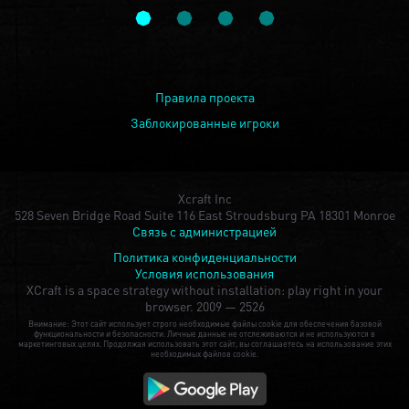
Правила проекта
Заблокированные игроки
Xcraft Inc
528 Seven Bridge Road Suite 116 East Stroudsburg PA 18301 Monroe
Связь с администрацией
Политика конфиденциальности
Условия использования
XCraft is a space strategy without installation: play right in your
browser.
2009 — 2526
Внимание: Этот сайт использует строго необходимые файлы cookie для обеспечения базовой
функциональности и безопасности. Личные данные не отслеживаются и не используются в
маркетинговых целях. Продолжая использовать этот сайт, вы соглашаетесь на использование этих
необходимых файлов cookie.