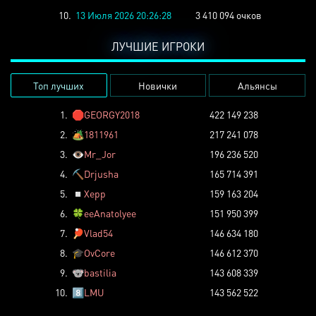
10.
13 Июля 2026 20:26:28
3 410 094 очков
ЛУЧШИЕ ИГРОКИ
Топ лучших
Новички
Альянсы
1.
🛑
GEORGY2018
422 149 238
2.
🏕️
1811961
217 241 078
3.
👁️
Mr_Jor
196 236 520
4.
⛏️
Drjusha
165 714 391
5.
◽
Xepp
159 163 204
6.
🍀
eeAnatolyee
151 950 399
7.
🏓
Vlad54
146 634 180
8.
🎓
OvCore
146 612 370
9.
🐨
bastilia
143 608 339
10.
8️⃣
LMU
143 562 522