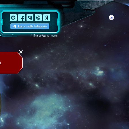
↑
Или войдите через
.