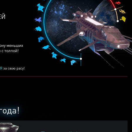
ЕЙ
рону меньших
 с толпой!
Я
за свою расу!
года!