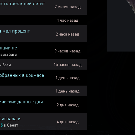
есть трек к ней летит
7 минут назад
1 час назад
м мал процент
2 часа назад
нции нет
9 часов назад
вим баги
15 часов назад
 баги
собранных в коцмасе
1 день назад
1 день назад
ические данные для
2 дня назад
сигнала и
4 дня назад
45
в
Сенат