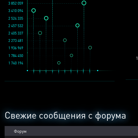
3 852 059
3 410 094
2 524 335
2 457 532
2 405 337
2 273 481
1 936 969
1 784 450
1
1 740 194
Свежие сообщения с форума
Форум