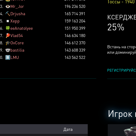
Тоссы - 1940
3.
👁️
Mr_Jor
196 236 520
4.
⛏️
Drjusha
165 714 391
КСЕРДЖ
5.
◽
Xepp
159 163 204
25%
6.
🍀
eeAnatolyee
151 950 399
7.
🏓
Vlad54
146 634 180
8.
🎓
OvCore
146 612 370
Встань на сто
9.
🐨
bastilia
143 608 339
или доминируй
0.
8️⃣
LMU
143 562 522
РЕГИСТРИРУЙС
Игрок 
Дата