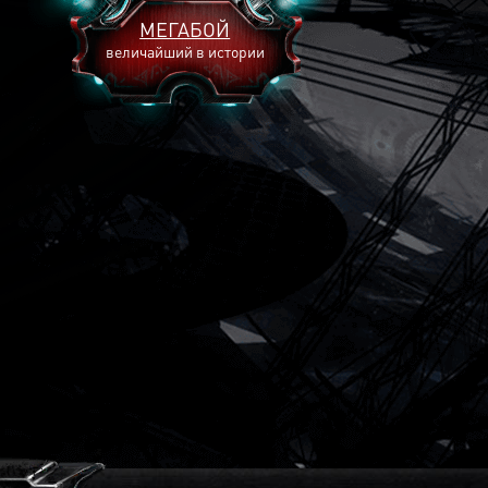
МЕГАБОЙ
величайший в истории
2893
2269
2240