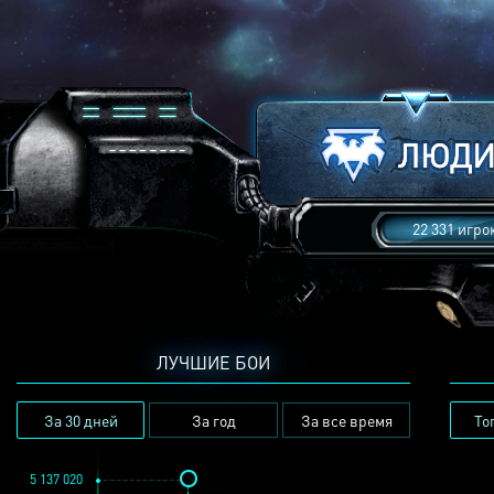
22 331 игро
ЛУЧШИЕ БОИ
За 30 дней
За год
За все время
То
5 137 020