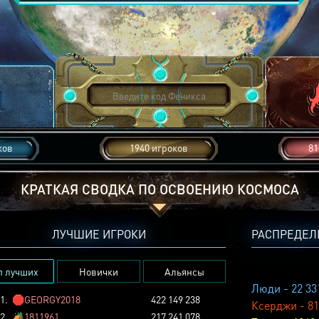
ков
1940 игроков
81
КРАТКАЯ СВОДКА ПО ОСВОЕНИЮ КОСМОСА
ЛУЧШИЕ ИГРОКИ
РАСПРЕДЕЛ
п лучших
Новички
Альянсы
Люди - 22 33
1.
🛑
GEORGY2018
422 149 238
Ксерджи - 81
2.
🏕️
1811961
217 241 078