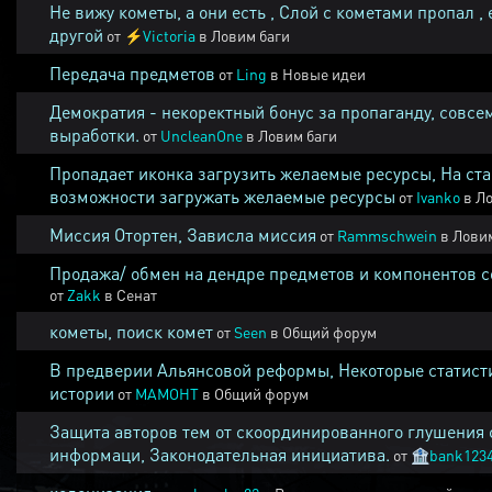
Не вижу кометы, а они есть , Слой с кометами пропал , 
другой
от
⚡
Victoria
в
Ловим баги
Передача предметов
от
Ling
в
Новые идеи
Демократия - некоректный бонус за пропаганду, совсе
выработки.
от
UncleanOne
в
Ловим баги
Пропадает иконка загрузить желаемые ресурсы, На ста
возможности загружать желаемые ресурсы
от
Ivanko
в
Ло
Миссия Отортен, Зависла миссия
от
Rammschwein
в
Ловим
Продажа/ обмен на дендре предметов и компонентов 
от
Zakk
в
Сенат
кометы, поиск комет
от
Seen
в
Общий форум
В предверии Альянсовой реформы, Некоторые статист
истории
от
MAMOHT
в
Общий форум
Защита авторов тем от скоординированного глушения 
информаци, Законодательная инициатива.
от
🏦
bank123