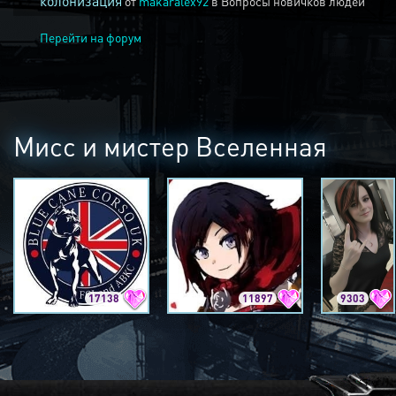
колонизация
от
makaralex92
в
Вопросы новичков людей
Перейти на форум
Мисс и мистер Вселенная
17138
11897
9303