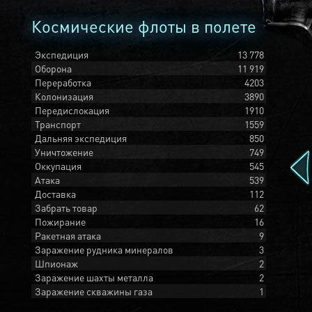
Космические флоты в полете
Экспедиция
13 778
Оборона
11 919
Переработка
4203
Колонизация
3890
Передислокация
1910
Транспорт
1559
Дальняя экспедиция
850
Уничтожение
749
Оккупация
545
Атака
539
Доставка
112
Забрать товар
62
Пожирание
16
Ракетная атака
9
Заражение рудника минералов
3
Шпионаж
2
Заражение шахты металла
2
Заражение скважины газа
1