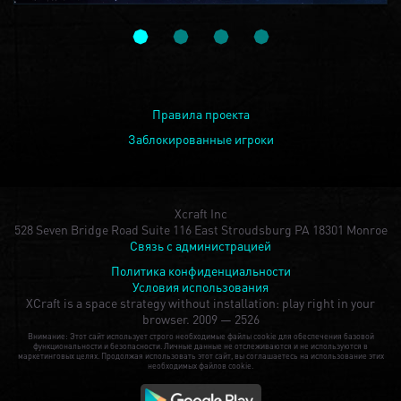
Правила проекта
Заблокированные игроки
Xcraft Inc
528 Seven Bridge Road Suite 116 East Stroudsburg PA 18301 Monroe
Связь с администрацией
Политика конфиденциальности
Условия использования
XCraft is a space strategy without installation: play right in your
browser.
2009 — 2526
Внимание: Этот сайт использует строго необходимые файлы cookie для обеспечения базовой
функциональности и безопасности. Личные данные не отслеживаются и не используются в
маркетинговых целях. Продолжая использовать этот сайт, вы соглашаетесь на использование этих
необходимых файлов cookie.