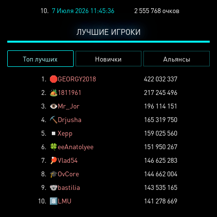
10.
7 Июля 2026 11:45:36
2 555 768 очков
ЛУЧШИЕ ИГРОКИ
Топ лучших
Новички
Альянсы
1.
🛑
GEORGY2018
422 032 337
2.
🏕️
1811961
217 245 496
3.
👁️
Mr_Jor
196 114 151
4.
⛏️
Drjusha
165 319 750
5.
◽
Xepp
159 025 560
6.
🍀
eeAnatolyee
151 950 267
7.
🏓
Vlad54
146 625 283
8.
🎓
OvCore
144 662 004
9.
🐨
bastilia
143 535 165
10.
8️⃣
LMU
141 278 669