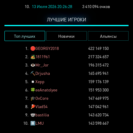
10.
13 Июля 2026 20:26:28
3 410 094 очков
ЛУЧШИЕ ИГРОКИ
Топ лучших
Новички
Альянсы
1.
🛑
GEORGY2018
422 149 150
2.
🏕️
1811961
217 324 657
3.
👁️
Mr_Jor
196 315 472
4.
⛏️
Drjusha
165 695 941
5.
◽
Xepp
159 176 139
6.
🍀
eeAnatolyee
151 953 300
7.
🎓
OvCore
147 469 975
8.
🏓
Vlad54
147 042 961
9.
🐨
bastilia
143 620 734
10.
8️⃣
LMU
143 598 667