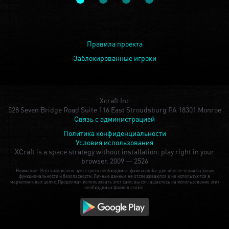
Правила проекта
Заблокированные игроки
Xcraft Inc
528 Seven Bridge Road Suite 116 East Stroudsburg PA 18301 Monroe
Связь с администрацией
Политика конфиденциальности
Условия использования
XCraft is a space strategy without installation: play right in your
browser.
2009 — 2526
Внимание: Этот сайт использует строго необходимые файлы cookie для обеспечения базовой
функциональности и безопасности. Личные данные не отслеживаются и не используются в
маркетинговых целях. Продолжая использовать этот сайт, вы соглашаетесь на использование этих
необходимых файлов cookie.