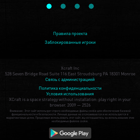
Правила проекта
Заблокированные игроки
Xcraft Inc
528 Seven Bridge Road Suite 116 East Stroudsburg PA 18301 Monroe
Связь с администрацией
Политика конфиденциальности
Условия использования
XCraft is a space strategy without installation: play right in your
browser.
2009 — 2526
Внимание: Этот сайт использует строго необходимые файлы cookie для обеспечения базовой
функциональности и безопасности. Личные данные не отслеживаются и не используются в
маркетинговых целях. Продолжая использовать этот сайт, вы соглашаетесь на использование этих
необходимых файлов cookie.