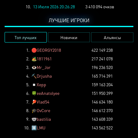
10.
13 Июля 2026 20:26:28
3 410 094 очков
ЛУЧШИЕ ИГРОКИ
Топ лучших
Новички
Альянсы
1.
🛑
GEORGY2018
422 149 238
2.
🏕️
1811961
217 241 078
3.
👁️
Mr_Jor
196 236 520
4.
⛏️
Drjusha
165 714 391
5.
◽
Xepp
159 163 204
6.
🍀
eeAnatolyee
151 950 399
7.
🏓
Vlad54
146 634 180
8.
🎓
OvCore
146 612 370
9.
🐨
bastilia
143 608 339
10.
8️⃣
LMU
143 562 522