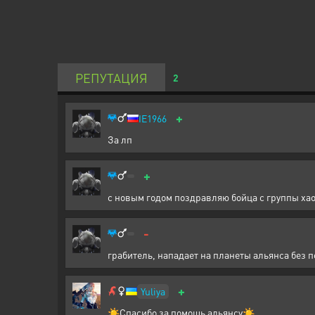
РЕПУТАЦИЯ
2
+
IE1966
За лп
+
с новым годом поздравляю бойца с группы хаос
-
грабитель, нападает на планеты альянса без 
+
Yuliya
☀️Спасибо за помощь альянсу☀️