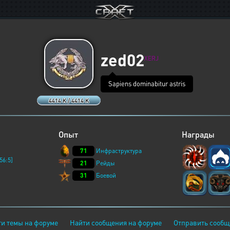
zed02
XERJ
Sapiens dominabitur astris
4414 K / 4414 K
Опыт
Награды
71
Инфраструктура
56:5]
21
Рейды
31
Боевой
и темы на форуме
Найти сообщения на форуме
Отправить сообщ