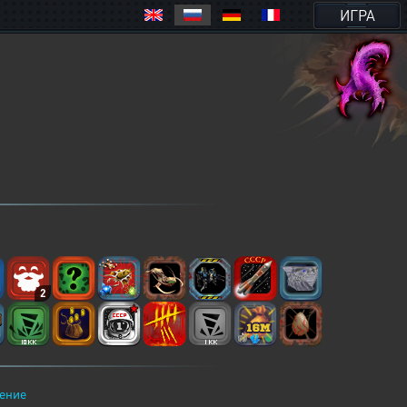
ИГРА
2
ение