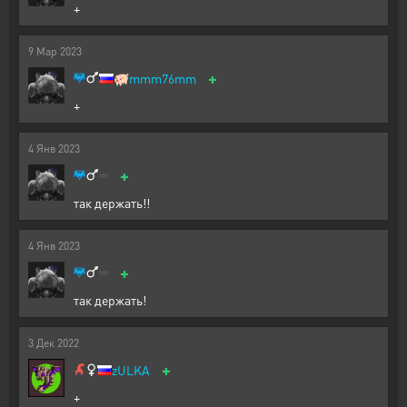
+
9
Мар
2023
+
🐖
mmm76mm
+
4
Янв
2023
+
так держать!!
4
Янв
2023
+
так держать!
3
Дек
2022
+
zULKA
+