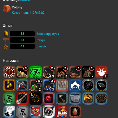
Colony
Координаты [127:474:2]
Опыт
62
Инфраструктура
33
Рейды
43
Боевой
Награды
3
2
2
2
3