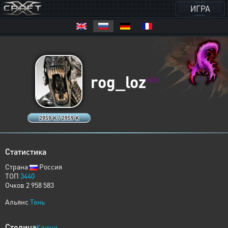
ИГРА
rog_loz
XERJ
2959 K / 2959 K
Статистика
Страна
Россия
ТОП
3440
Очков 2 958 583
Альянс
Тень
Столица
Ключи