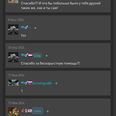
Спасибо!!! И что бы побольше было у тебя друзей
таких же, как и ты сам!
8
Июн
2024
+
Уот
10
Апр
2024
+
Slag
Спасибо за бескорыстную помощь!!!
17
Фев
2024
+
Acnologia84
1
12
Фев
2024
+
noex