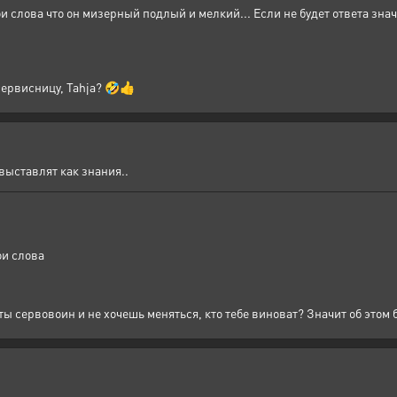
вои слова что он мизерный подлый и мелкий... Если не будет ответа знач
ервисницу, Tahja? 🤣👍
 выставлят как знания..
ои слова
ы сервовоин и не хочешь меняться, кто тебе виноват? Значит об этом б