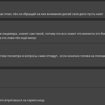
ак плюс.nbv не обращай на них внимание делай свое дело пусть ноют
 лицемера, значит сам такой, потому что все знают что викинги это бое
а это лови nbv ещё минус
гому посмотри и вопросы сами отпадут.. если конечно голова на плеча
что впрягаешся за сервесницу