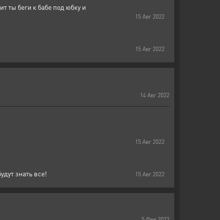
ит ты беги к бабе под юбку и
15
Авг
2022
15
Авг
2022
14
Авг
2022
15
Авг
2022
удут знать все!
15
Авг
2022
5
Фев
2022