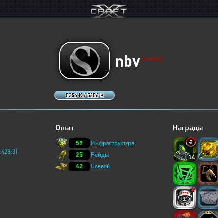
nbv
HUMANS
5356 K / 5356 K
Опыт
Награды
59
Инфраструктура
:428:3]
25
Рейды
14
42
Боевой