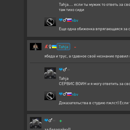
Tahja.... если ты мужик то ответь за с
там тихо сиди
nbv
Еще одна обиженка впрягающаяся за с
-
Tahja
ябеда и трус, а гдавное своё незнание правил
Tahja
СЕРВИС ВОИН и я могу ответить за св
nbv
Доказательства в студию пжлст) Если т
+
за балалайку))