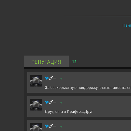
Найт
РЕПУТАЦИЯ
12
+
За бескорыстную поддержку, отзывчивость. с
+
Друг, он и в Крафте...Друг
+