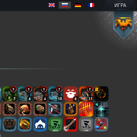
ИГРА
7
6
4
10
6
11