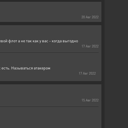
20
Авг
2022
вой флот а не так как у вас - когда выгодно
17
Авг
2022
х есть. Называться атакером
17
Авг
2022
15
Авг
2022