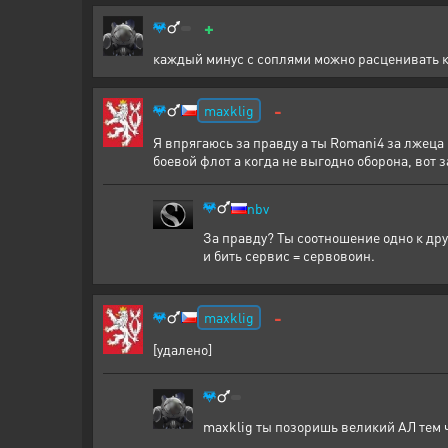
+
каждый минус с соплями можно расценивать к
-
maxklig
Я впрягаюсь за правду а ты Romani4 за лжеца и
боевой флот а когда не выгодно оборона, вот з
nbv
За правду? Ты соотношение одно к дру
и бить сервис = сервовоин.
-
maxklig
[удалено]
maxklig ты позоришь великий АЛ тем 