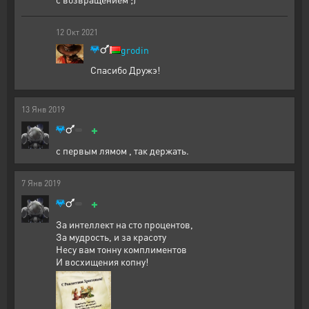
12
Окт
2021
grodin
Спасибо Дружэ!
13
Янв
2019
+
с первым лямом , так держать.
7
Янв
2019
+
За интеллект на сто процентов,
За мудрость, и за красоту
Несу вам тонну комплиментов
И восхищения копну!