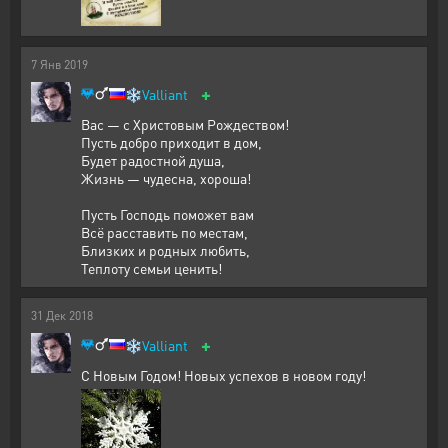
7
Янв
2019
+
❄️
Valliant
Вас — с Христовым Рождеством!
Пусть добро приходит в дом,
Будет радостной душа,
Жизнь — чудесна, хороша!
Пусть Господь поможет вам
Всё расставить по местам,
Близких и родных любить,
Теплоту семьи ценить!
31
Дек
2018
+
❄️
Valliant
С Новым Годом! Новых успехов в новом году!