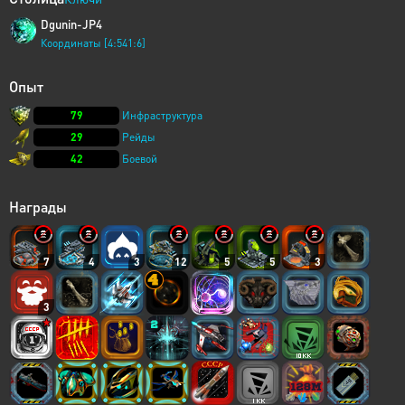
Dgunin-JP4
Координаты [4:541:6]
Опыт
79
Инфраструктура
29
Рейды
42
Боевой
Награды
7
4
3
12
5
5
3
3