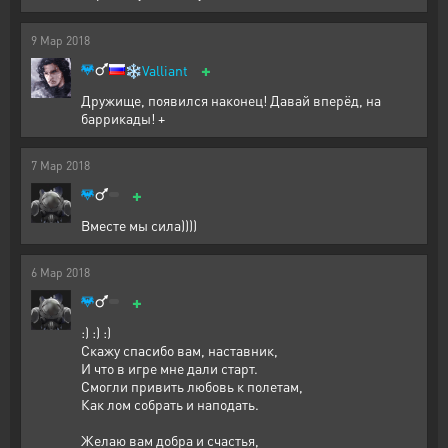
9
Мар
2018
+
❄️
Valliant
Дружище, появился наконец! Давай вперёд, на
баррикады! +
7
Мар
2018
+
Вместе мы сила))))
6
Мар
2018
+
:) :) :)
Скажу спасибо вам, наставник,
И что в игре мне дали старт.
Смогли привить любовь к полетам,
Как лом собрать и наподать.
Желаю вам добра и счастья,