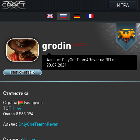
ИГРА
grodin
HUMANS
Альянс: OnlyOneTeam4Rever на ЛП с
20.07.2024
8585 K / 8585 K
Статистика
Страна
Беларусь
ТОП
1144
Очков 8 585 094
Альянс
OnlyOneTeam4Rever
Столица
Ключи