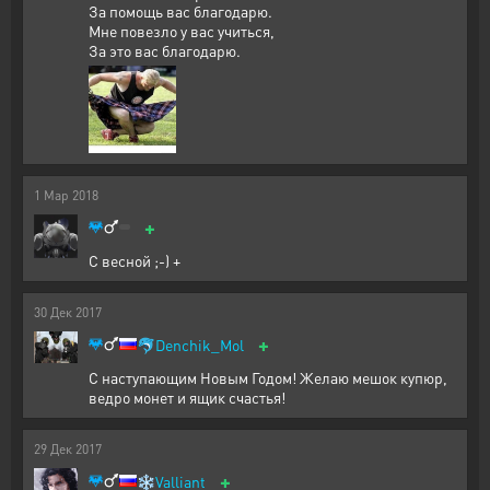
За помощь вас благодарю.
Мне повезло у вас учиться,
За это вас благодарю.
1
Мар
2018
+
С весной ;-) +
30
Дек
2017
+
🐬
Denchik_Mol
С наступающим Новым Годом! Желаю мешок купюр,
ведро монет и ящик счастья!
29
Дек
2017
+
❄️
Valliant