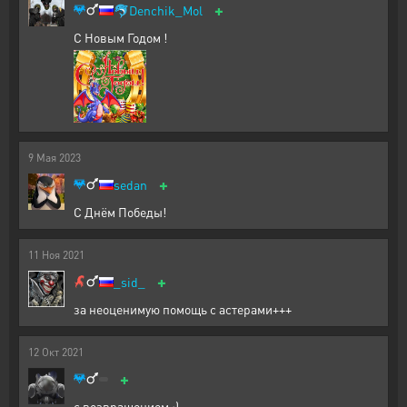
+
🐬
Denchik_Mol
С Новым Годом !
9
Мая
2023
+
sedan
С Днём Победы!
11
Ноя
2021
+
_sid_
за неоценимую помощь с астерами+++
12
Окт
2021
+
с возвращением ;)