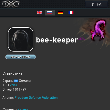
ИГРА
bee-keeper
XERJ
4014 K / 4014 K
Статистика
Страна
Сомали
ТОП
2583
Очков 4 014 497
Альянс
Freedom Defence Federation
Столица
Ключи