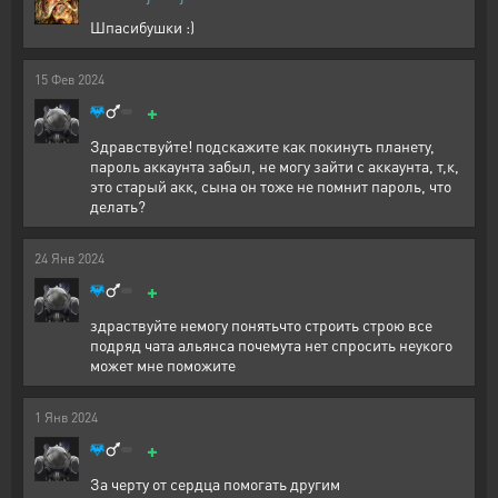
Шпасибушки :)
15
Фев
2024
+
Здравствуйте! подскажите как покинуть планету,
пароль аккаунта забыл, не могу зайти с аккаунта, т,к,
это старый акк, сына он тоже не помнит пароль, что
делать?
24
Янв
2024
+
здраствуйте немогу понятьчто строить строю все
подряд чата альянса почемута нет спросить неукого
может мне поможите
1
Янв
2024
+
За черту от сердца помогать другим