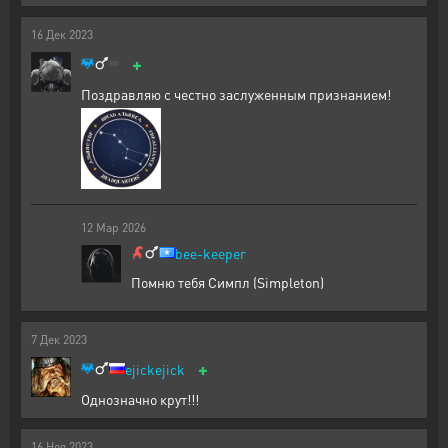
16
Дек
2023
+
Поздравляю с честно заслуженным признанием!
12
Мар
2026
bee-keeper
Помню тебя Симпл (Simpleton)
7
Дек
2023
+
ejickejick
Однозначно крут!!!
16
Ноя
2023