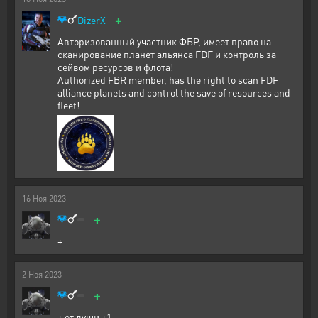
+
DizerX
Авторизованный участник ФБР, имеет право на
сканирование планет альянса FDF и контроль за
сейвом ресурсов и флота!
Authorized FBR member, has the right to scan FDF
alliance planets and control the save of resources and
fleet!
16
Ноя
2023
+
+
2
Ноя
2023
+
+ от души +1