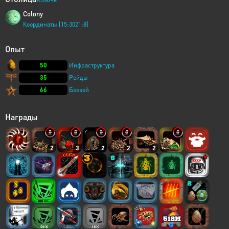
Colony
Координаты [15:3021:8]
Опыт
50
Инфраструктура
35
Рейды
66
Боевой
Награды
2
3
2
2
2