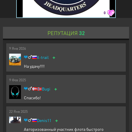
0
РЕПУТАЦИЯ
32
9
Янв
2026
+
X-trail
На удачу!!!!
9
Фев
2025
+
🇳🇴
Bugi
Спасибо!
22
Янв
2025
+
Denis11
Авторизованный участник флота быстрого