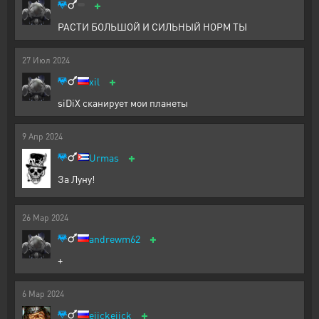
+
РАСТИ БОЛЬШОЙ И СИЛЬНЫЙ НОРМ ТЫ
27
Июл
2024
+
xil
siDiX сканирует мои планеты
9
Апр
2024
+
Urmas
За Луну!
26
Мар
2024
+
andrewm62
+
6
Мар
2024
+
ejickejick