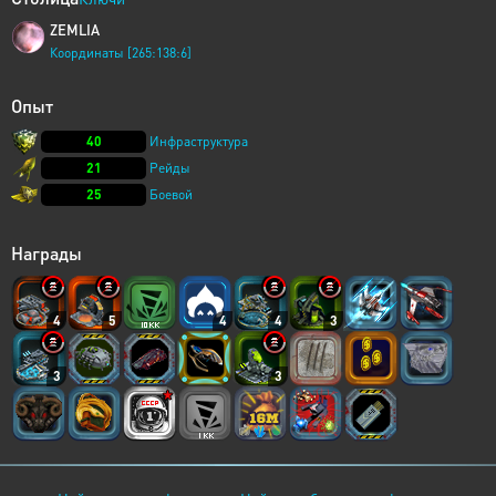
ZEMLIA
Координаты [265:138:6]
Опыт
40
Инфраструктура
21
Рейды
25
Боевой
Награды
4
5
4
4
3
3
3