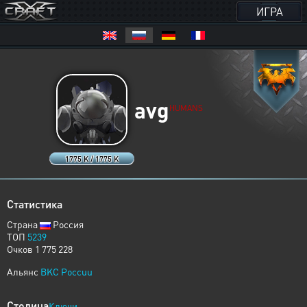
ИГРА
avg
HUMANS
1775 K / 1775 K
Статистика
Страна
Россия
ТОП
5239
Очков 1 775 228
Альянс
BKC Poccuu
Столица
Ключи