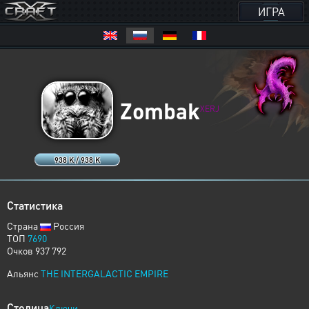
ИГРА
Zombak
XERJ
938 K / 938 K
Статистика
Страна
Россия
ТОП
7690
Очков 937 792
Альянс
THE INTERGALACTIC EMPIRE
Столица
Ключи