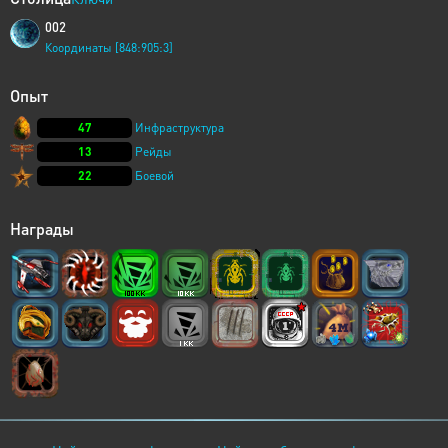
002
Координаты [848:905:3]
Опыт
47
Инфраструктура
13
Рейды
22
Боевой
Награды