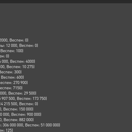
000, Веспен: 0)
: 12 000, Веспен: 0)
 Веспен: 100)
н: 0)
 000, Веспен: 4000)
00, Веспен: 10 275)
Веспен: 300)
 Веспен: 600)
еспен: 270 900)
еспен: 7150)
000, Веспен: 29 500)
907 500, Веспен: 173 750)
4 215 500, Веспен: 0)
, Веспен: 150 000)
0 000, Веспен: 900 000)
, Веспен: 882 000)
306 000 000, Веспен: 51 000 000)
н: 125)