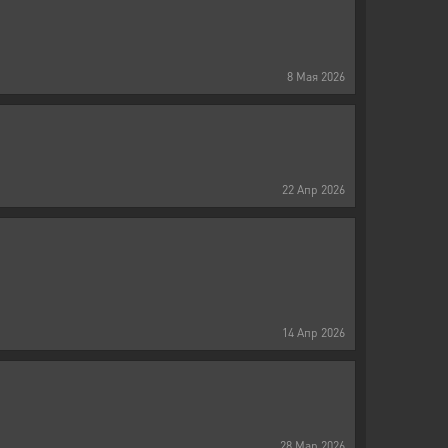
8
Мая
2026
22
Апр
2026
14
Апр
2026
28
Мар
2026