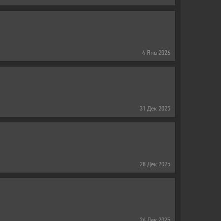
4
Янв
2026
31
Дек
2025
28
Дек
2025
26
Дек
2025