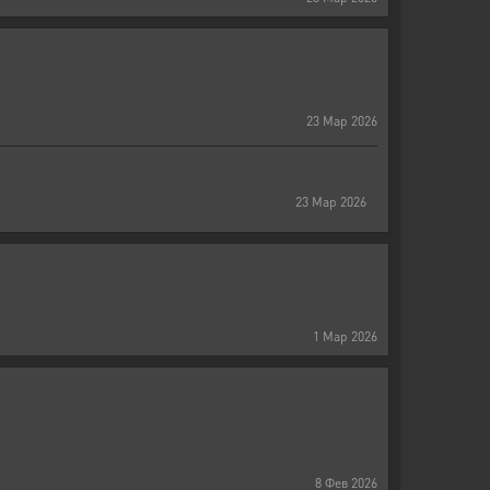
23
Мар
2026
23
Мар
2026
1
Мар
2026
8
Фев
2026