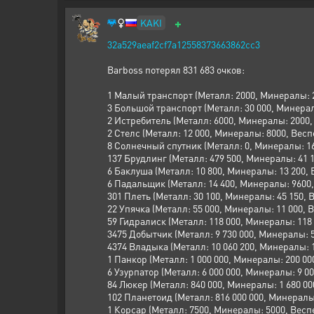
+
KAKI
32a529aeaf2cf7a12558373663862cc3
Barboss потерял 831 683 очков:
1 Малый транспорт (Металл: 2000, Минералы: 2
3 Большой транспорт (Металл: 30 000, Минералы
2 Истребитель (Металл: 6000, Минералы: 2000,
2 Стелс (Металл: 12 000, Минералы: 8000, Веспе
8 Солнечный спутник (Металл: 0, Минералы: 16
137 Брудлинг (Металл: 479 500, Минералы: 41 1
6 Баклуша (Металл: 10 800, Минералы: 13 200, 
6 Падальщик (Металл: 14 400, Минералы: 9600,
301 Плеть (Металл: 30 100, Минералы: 45 150, В
22 Упячка (Металл: 55 000, Минералы: 11 000, В
59 Гидралиск (Металл: 118 000, Минералы: 118 
3475 Добытчик (Металл: 9 730 000, Минералы: 5 
4374 Владыка (Металл: 10 060 200, Минералы: 1
1 Панкор (Металл: 1 000 000, Минералы: 200 000
6 Узурпатор (Металл: 6 000 000, Минералы: 9 00
84 Люкер (Металл: 840 000, Минералы: 1 680 000
102 Планетоид (Металл: 816 000 000, Минералы: 
1 Корсар (Металл: 7500, Минералы: 5000, Веспе