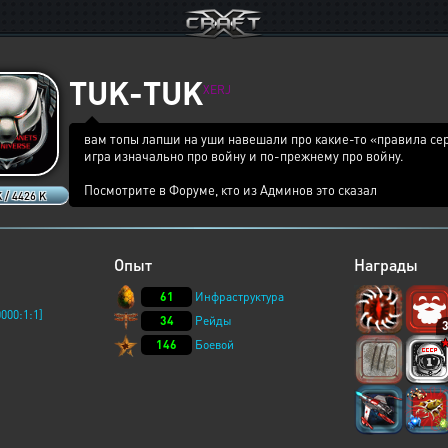
TUK-TUK
XERJ
вам топы лапши на уши навешали про какие-то «правила се
игра изначально про войну и по-прежнему про войну.
Посмотрите в Форуме, кто из Админов это сказал
 / 4426 K
Опыт
Награды
61
Инфраструктура
000:1:1]
34
Рейды
146
Боевой