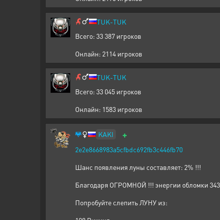
TUK-TUK
Всего: 33 387 игроков
Онлайн: 2114 игроков
TUK-TUK
Всего: 33 045 игроков
Онлайн: 1583 игроков
+
KAKI
2e2e8668983a5cfbdc692fb3c446fb70
Шанс появления луны составляет: 2% !!!
Благодаря ОГРОМНОЙ !!! энергии обломки 343 2
Попробуйте слепить ЛУНУ из:
108 Викинг