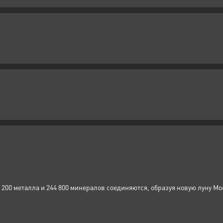
00 металла и 244 800 минералов соединяются, образуя новую луну Moon