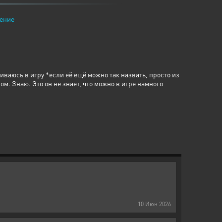
ение
чиваюсь в игру *если её ещё можно так назвать, просто из
. Знаю. Это он не знает, что можно в игре намного
10
Июн
2026