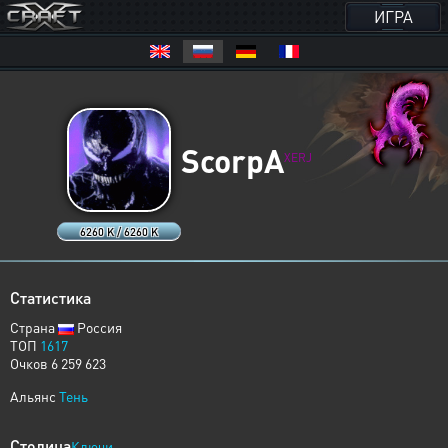
ИГРА
ScorpA
XERJ
6260 K / 6260 K
Статистика
Страна
Россия
ТОП
1617
Очков 6 259 623
Альянс
Тень
Столица
Ключи