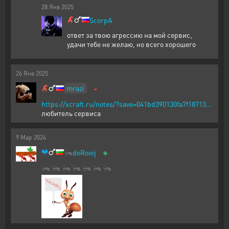
28
Янв
2025
ScorpA
ответ за твою агрессию на мой сервис,
удачи тебе не желаю, но всего хорошего
26
Янв
2025
-
mrazi
https://xcraft.ru/notes/?save=041bd390130fa7f18713…
любитель сервиса
9
Мар
2024
+
🐜
deRooij
🐜 🐜 🐜 🐜 🐜 🐜 🐜