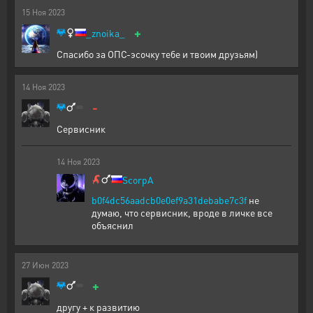
15
Ноя
2023
+
_znoika_
Спасибо за ОПС-эсочку тебе и твоим друзьям)
14
Ноя
2023
-
Сервисник
14
Ноя
2023
ScorpA
b0f4dc56aadcb0e0ef9a31debabe7c3f
не
думаю, что сервисник, вроде в личке все
объяснил
27
Июн
2023
+
другу + к развитию