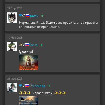
29
Апр
2025
+
qazws
Нормальный чел. Будем репу править, а то у мразоты
ориентация не правильная.
10
Мар
2025
+
Tacita
[удалено]
23
Фев
2025
+
🗝️
Larunda
✨✨✨ С праздником! ✨✨✨