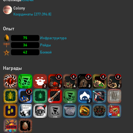
Colony
Координаты [277:394:8]
Опыт
75
Инфраструктура
36
Рейды
42
Боевой
Награды
2
3
4
3
2
2