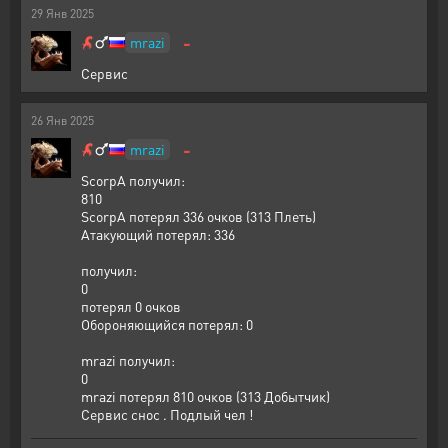
29
Янв
2025
-
mrazi
Сервис
26
Янв
2025
-
mrazi
ScorpA получил:
810
ScorpA потерял 336 очков (313 Плеть)
Атакующий потерял: 336
получил:
0
потерял 0 очков
Обороняющийся потерял: 0
mrazi получил:
0
mrazi потерял 810 очков (313 Добытчик)
Сервис снос . Подлый чел !