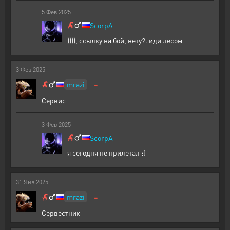
5
Фев
2025
ScorpA
)))), ссылку на бой, нету?. иди лесом
3
Фев
2025
-
mrazi
Сервис
3
Фев
2025
ScorpA
я сегодня не прилетал :(
31
Янв
2025
-
mrazi
Сервестник