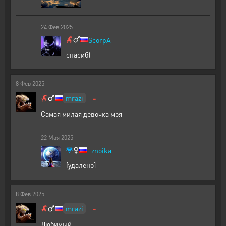
24
Фев
2025
ScorpA
спасиб)
8
Фев
2025
-
mrazi
Самая милая девочка моя
22
Мая
2025
_znoika_
[удалено]
8
Фев
2025
-
mrazi
Любимый