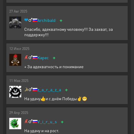
27
Авг
2025
+
Archibald
Cпасибо, адекватному человеку!!! За захват, за
поддержку!!!
12
Июл
2025
+
Kapec
+ За адекватность и понимание
11
Мая
2025
+
z_a_r_a_z_a
На удачу👍и с днём Победы✌️😁
29
Апр
2025
+
V_i_r_u_s
На удачу и на рост.