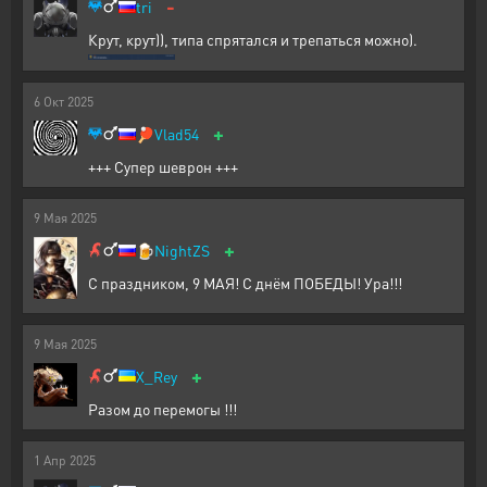
-
tri
Крут, крут)), типа спрятался и трепаться можно).
6
Окт
2025
+
🏓
Vlad54
+++ Супер шеврон +++
9
Мая
2025
+
🍺
NightZS
С праздником, 9 МАЯ! С днëм ПОБЕДЫ! Ура!!!
9
Мая
2025
+
X_Rey
Разом до перемогы !!!
1
Апр
2025