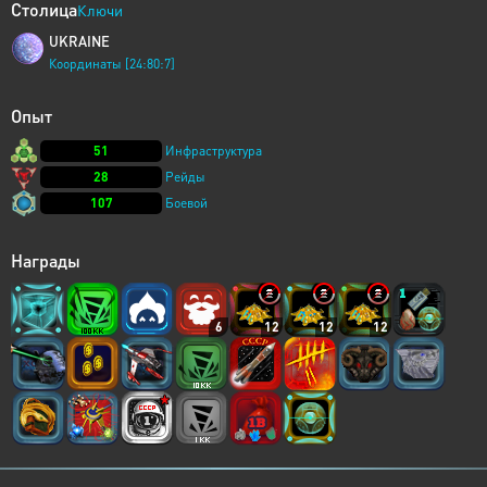
Столица
Ключи
UKRAINE
Координаты [24:80:7]
Опыт
51
Инфраструктура
28
Рейды
107
Боевой
Награды
6
12
12
12