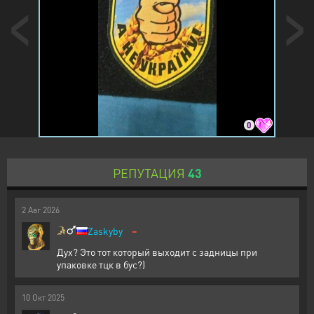
0
РЕПУТАЦИЯ
43
2
Авг
2026
-
Zaskyby
Дух? Это тот который выходит с задницы при
упаковке тцк в бус?)
10
Окт
2025