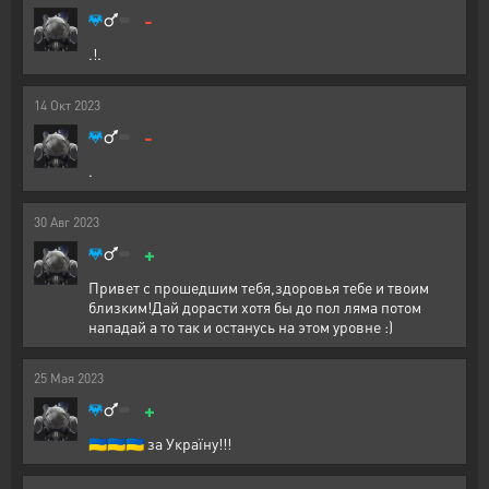
-
.!.
14
Окт
2023
-
.
30
Авг
2023
+
Привет с прошедшим тебя,здоровья тебе и твоим
близким!Дай дорасти хотя бы до пол ляма потом
нападай а то так и останусь на этом уровне :)
25
Мая
2023
+
🇺🇦🇺🇦🇺🇦 за Україну!!!