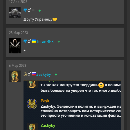
17
Апр
2023
+
Другу Украинцу🤝
28
Мар
2023
+
TeranREX
+
6
Мар
2023
+
Zaskyby