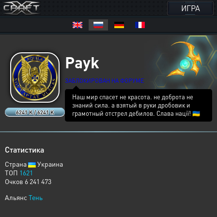
ИГРА
Payk
ЗАБЛОКИРОВАН НА ФОРУМЕ
Наш мир спасет не красота. не доброта не
знаний сила. а взятый в руки дробовик и
6241 K / 6241 K
грамотный отстрел дебилов. Слава нації! 🇺🇦
Статистика
Страна
Украина
ТОП
1621
Очков 6 241 473
Альянс
Тень