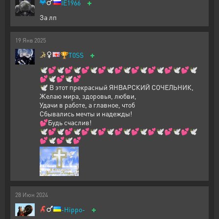
+
IE1966
За лп
19
Янв
2025
+
🏆
T0SS
🕊️💕🕊️💕🕊️💕🕊️💕🕊️💕🕊️💕🕊️💕🕊️💕🕊️💕🕊️
💕🕊️💕🕊️💕
🕊️ В этот прекрасный ЯНВАРСКИЙ СОЧЕЛЬНИК,
Желаю мира, здоровья, любви,
Удачи в работе, а главное, чтоб
Сбывались мечты и надежды!
💕Будь счаслив!
🕊️💕🕊️💕🕊️💕🕊️💕🕊️💕🕊️💕🕊️💕🕊️💕🕊️💕🕊️
💕🕊️💕🕊️💕
28
Июн
2024
+
-Hippo-