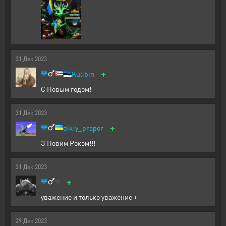
31
Дек
2023
+
🇪🇪
Kulibin
С Новым годом!
31
Дек
2023
+
dikiy_prapor
З Новим Роком!!!
31
Дек
2023
+
уважение и только уважение +
29
Дек
2023