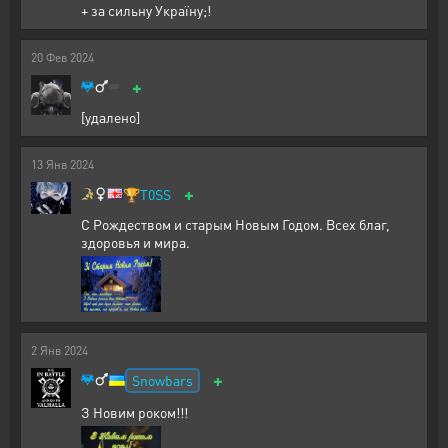
+ за сильну Україну;!
20
Фев
2024
+
[удалено]
13
Янв
2024
+
🏆
T0SS
С Рождеством и старым Новым Годом. Всех благ,
здоровья и мира.
2
Янв
2024
+
Snowbars
З Новим роком!!!