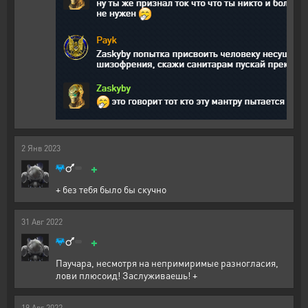
2
Янв
2023
+
+ без тебя было бы скучно
31
Авг
2022
+
Паучара, несмотря на непримиримые разногласия,
лови плюсоид! Заслуживаешь! +
19
Авг
2022